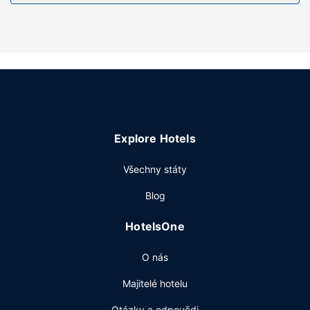
Vybavení nemovitosti
Hotel nabízí řadu možností sportovního vyžití a zábavy,
jako je například venkovní bazén. K dalšímu vybavení
hotelu patří bezdrátový internet zdarma a místnost s
herními automaty.
Další vybavení
Přímo v areálu je hostům k dispozici omezená možnost
Explore Hotels
parkování.
Všechny státy
Blog
HotelsOne
O nás
Majitelé hotelu
Otázky a odpovědi