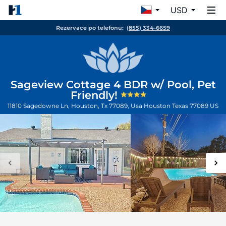
USD
Rezervace po telefonu:
(855) 334-6659
Sageview Cottage 4 BDR w/ Pool, Pet
Friendly!
11810 Sagedowne Ln, Houston, Tx 77089, Usa
Houston
Texas
77089
US