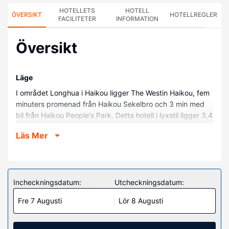
HOTELLETS
HOTELL
ÖVERSIKT
HOTELLREGLER
FACILITETER
INFORMATION
Översikt
Läge
I området Longhua i Haikou ligger The Westin Haikou, fem
minuters promenad från Haikou Sekelbro och 3 min med
bil från Haikou People's Park. Detta hotell i lyxstil ligger 3,4
km från Haikou Klocktorn och 3,5 km från Haikou
Läs Mer
Arkadgata.
Hotellrum
Känn dig som hemma i ett av de 291 luftkonditionerade
rummen med minibarer och LCD-tv. Sängen har
Incheckningsdatum:
Utcheckningsdatum:
bäddmadrass, duntäcken och sängtillbehör av högsta
Fre 7 Augusti
Lör 8 Augusti
kvalitet. Gratis wi-fi gör att du kan hålla dig uppkopplad,
och kabel-tv erbjuder underhållning. Privat badrum med
badkar/dusch, regndusch och gratis toalettartiklar.