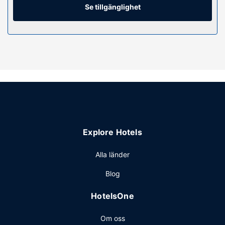
Se tillgänglighet
Bekvämligheter på anläggningen
Ägna lite tid åt dig själv med massage och
ansiktsbehandlingar. Här erbjuds utomhuspool, bastu och
fitnesscenter. Boendet har även gratis wi-fi,
conciergetjänster och bröllopstjänster.
Restaurang
Njut av asiatiska köket på 知味全日餐厅, en av de 3
restaurangerna detta hotell ståtar med, eller stanna på
rummet och nyttja dess rumsservice (under begränsade
tider). Slappna av med en god drink på en av boendets 2
Explore Hotels
barer/lounger. Frukostbuffé serveras dagligen mot en
avgift från 06.30 till 10.00.
Alla länder
Övriga bekvämligheter
Blog
Gäster har tillgång till bland annat business-service,
kemtvätt/tvättjänster och reception (öppen dygnet runt).
HotelsOne
Planerar du ett event i Haikou? På detta hotell finns det
event- och konferensutrymmen på upp till 2000
Om oss
kvadratmeter, däribland konferensrum och 7 mötesrum.