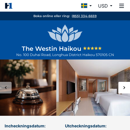
USD
Boka online eller ring:
(855) 334-6659
The Westin Haikou
No. 100 Duhai Road, Longhua District
Haikou
570105
CN
Incheckningsdatum:
Utcheckningsdatum: