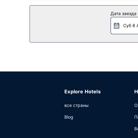
Особенности объекта
Дата заезда
Спа-центр предлагает массаж и процедуры п
открытый бассейн, сауна и фитнес-центр. Это
Суб 8 
услуги консьержа и услуги по проведению бр
Ресторан
Попробуйте азиатская кухня в ресторане 知味
номер, предлагается обслуживание номеров (
предлагается ежедневно с 6:30 до 10:00 за 
Другие особенности
Для удобства гостей предоставляется следую
планируете деловое или развлекательное ме
Explore Hotels
H
для конференций и 7 комнат(ы) для перегово
все страны
О
Blog
П
В