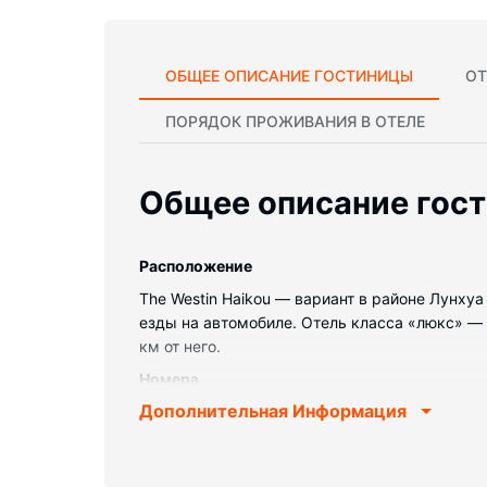
ОБЩЕЕ ОПИСАНИЕ ГОСТИНИЦЫ
ОТ
ПОРЯДОК ПРОЖИВАНИЯ В ОТЕЛЕ
Общее описание гос
Pасположение
The Westin Haikou — вариант в районе Лунхуа
езды на автомобиле. Отель класса «люкс» — в
км от него.
Номера
Дополнительная Информация
Почувствуйте себя как дома в одном из 291
ортопедический матрас, перьевое стеганое 
доступ к интернету позволит всегда остават
ванна. Предоставляется душ с дождевой нас