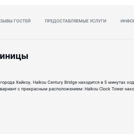
ЗЫВЫ ГОСТЕЙ
ПРЕДОСТАВЛЯЕМЫЕ УСЛУГИ
ИНФО
тиницы
 города Хайкоу. Haikou Century Bridge находится в 5 минутах х
ариант с прекрасным расположением: Haikou Clock Tower находи
 номеров с кондиционером и другими удобствами, в числе кото
одеяло и постельное белье высшего качества сделают ваш сон 
ься на связи, а кабельное телевидение не даст скучать. Собст
адкой и бесплатные туалетные принадлежности.