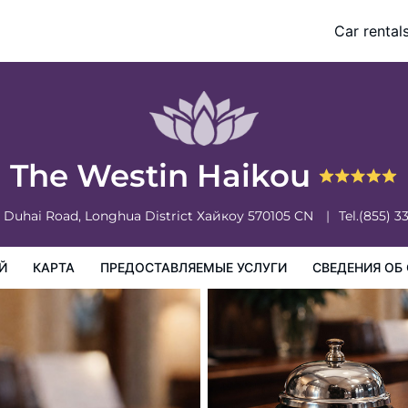
Car rental
доставляемые услуги
Сведения об отеле
Порядок проживан
The Westin Haikou
0 Duhai Road, Longhua District
Хайкоу
570105
CN
Tel.
(855) 3
Й
КАРТА
ПРЕДОСТАВЛЯЕМЫЕ УСЛУГИ
СВЕДЕНИЯ ОБ 