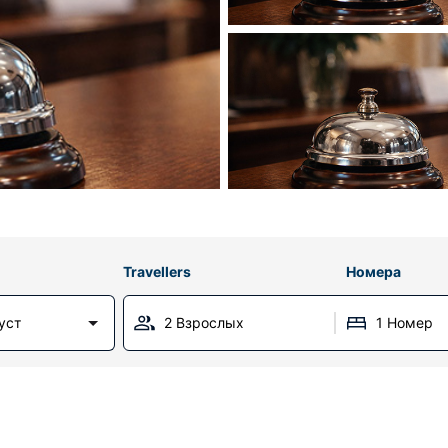
Travellers
Номера
уст
2 Взрослых
1 Номер