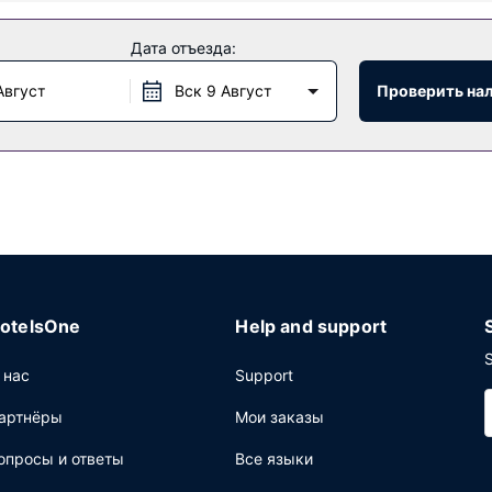
Дата отъезда:
о уходу за лицом. Вы можете воспользоваться многочисленны
т отель предоставляет дополнительные услуги и удобства: бесп
Август
Вск 9 Август
Проверить на
акосочетаний.
全日餐厅 — одном из 3 ресторанов, которыми располагает этот оте
по расписанию). Хотите расслабиться? Выберите любой из 2 ба
дополнительную плату.
щее: бизнес-центр, химчистка или прачечная и круглосуточная 
роприятие, отель предлагает вам пространство площадью 2000
otelsOne
Help and support
ров.
S
 нас
Support
артнёры
Мои заказы
опросы и ответы
Все языки