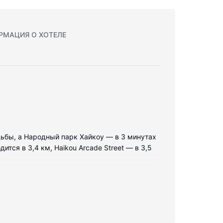
РМАЦИЯ О ХОТЕЛЕ
одьбы, а Народный парк Хайкоу — в 3 минутах
тся в 3,4 км, Haikou Arcade Street — в 3,5
рых минибар и ЖК-телевизоры. Пружинный
более комфортным. Бесплатный беспроводной
венные ванные комнаты, совмещенные душ и