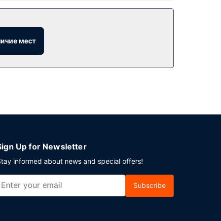
ми возможностями для отдыха, такими как
латный беспроводной доступ в интернет,
личие мест
ль. Тем, кому не хочется покидать свой
ров/лаунжей. Завтрак (шведский стол)
работа стойки регистрации. Если вы
 кв. м, на котором расположены помещение
Sign Up for Newsletter
tay informed about news and special offers!
Subscribe