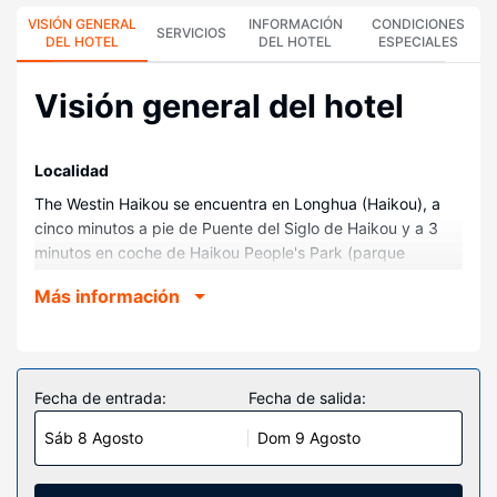
VISIÓN GENERAL
INFORMACIÓN
CONDICIONES
SERVICIOS
DEL HOTEL
DEL HOTEL
ESPECIALES
Visión general del hotel
Localidad
The Westin Haikou se encuentra en Longhua (Haikou), a
cinco minutos a pie de Puente del Siglo de Haikou y a 3
minutos en coche de Haikou People's Park (parque
recreativo). Además, este hotel de lujo se encuentra a
Más información
3,4 km de Torre del Reloj de Haikou y a 3,5 km de Calle de
las Arcadas de Haikou.
Habitaciones
Te sentirás como en tu propia casa en cualquiera de las
Fecha de entrada:
Fecha de salida:
291 habitaciones con aire acondicionado, minibar y
Sáb 8 Agosto
Dom 9 Agosto
televisión LCD. Las camas cuentan con colchones con una
capa de acolchado adicional, edredón de plumas y ropa
de cama de alta calidad para descansar plácidamente. La