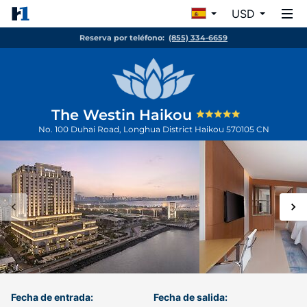
USD
Reserva por teléfono:
(855) 334-6659
The Westin Haikou
No. 100 Duhai Road, Longhua District
Haikou
570105
CN
Fecha de entrada:
Fecha de salida: