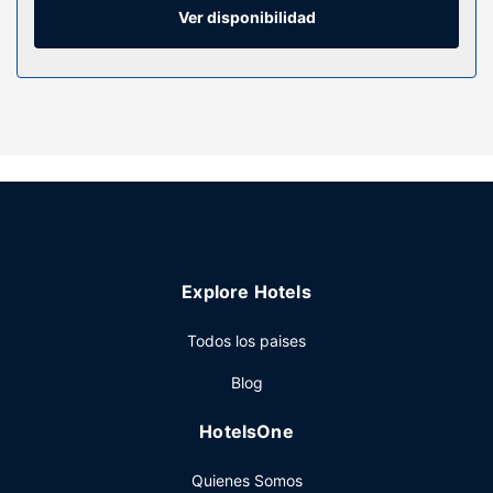
conexión wifi gratis te mantendrá en contacto con los
Ver disponibilidad
tuyos. Además, podrás disfrutar de canales por cable. El
baño privado con ducha y bañera combinadas está
provisto de cabezal de ducha tipo lluvia y artículos de
higiene personal gratuitos.
Servicios hotel
Regálate momentos de relax solicitando los masajes y
tratamientos faciales. Aprovecha las instalaciones
recreativas, que incluyen una piscina al aire libre, sauna y
gimnasio. Encontrarás además conexión a Internet wifi
gratis, servicios de conserjería y servicio de celebración de
Explore Hotels
bodas.
Restaurante
Todos los paises
Si tienes ganas de comer algo de cocina asiática, ve a 知
Blog
味全日餐厅, uno de los 3 restaurantes de este hotel, o
simplemente llama al servicio de habitaciones con horario
HotelsOne
limitado. ¿Quieres despejarte? Relájate y disfruta con la
bebida que quieras en uno de los 2 bares con salón. Se
Quienes Somos
ofrece un desayuno bufé todos los días de 06:30 a 10:00