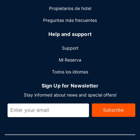
con un coste adicional.
Propietarios de hotel
Otros servicios
Preguntas más frecuentes
Tendrás un centro de negocios, tintorería y un servicio de
recepción las 24 horas a tu disposición. ¿Estás
Help and support
organizando un evento en Haikou? En este hotel tienes a
tu disposición 2000 metros cuadrados de espacio con
Support
zona para conferencias y 7 salas de reuniones.
Mi Reserva
Todos los idiomas
Sign Up for Newsletter
Stay informed about news and special offers!
Subscribe