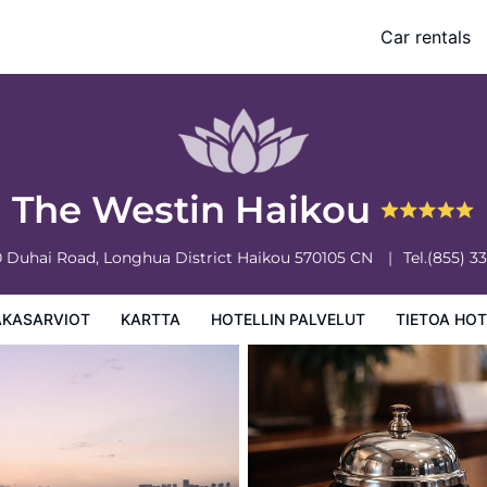
Car rentals
 palvelut
Tietoa hotellista
Hotellin säännöt
The Westin Haikou
0 Duhai Road, Longhua District
Haikou
570105
CN
Tel.
(855) 3
AKASARVIOT
KARTTA
HOTELLIN PALVELUT
TIETOA HOT