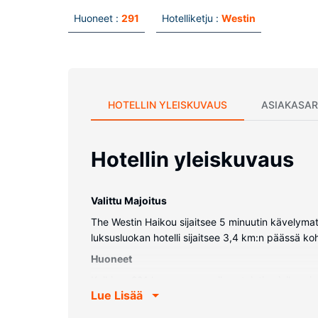
Huoneet :
291
Hotelliketju :
Westin
HOTELLIN YLEISKUVAUS
ASIAKASAR
Hotellin yleiskuvaus
Valittu Majoitus
The Westin Haikou sijaitsee 5 minuutin kävelyma
luksusluokan hotelli sijaitsee 3,4 km:n päässä k
Huoneet
Kaikissa 291 huoneessa on ilmastointi, minibaari 
Lue Lisää
Mukavuuksiin kuuluu kaapelikanavat sekä ilmain
yhdistelmä, sadesuihkupää ja ilmaiset hygieniatu