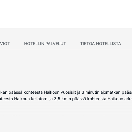
VIOT
HOTELLIN PALVELUT
TIETOA HOTELLISTA
tkan päässä kohteesta Haikoun vuosisilt ja 3 minutin ajomatkan pä
ohteesta Haikoun kellotorni ja 3,5 km:n päässä kohteesta Haikoun ark
sekä LCD-televisio. Huoneiden pillowtop-patjallisissa sängyissä on unt
en langaton internetyhteys. Huoneissa on oma kylpyhuone, ja sen v
otteet.