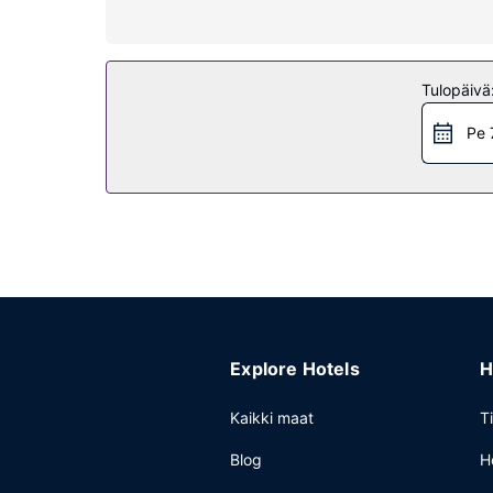
Kiinteistön miellyttävyys
Voit hemmotella itseäsi kylpylässä, sillä sen pal
kuntosali. Tämän hotellin palveluihin kuuluu muu
Tulopäivä
Ravintola
Pe 
Tämän hotellissa ravintolan, 知味全日餐厅, joka on yks
aikoina). Haluatko rentoutua? Nauti muutama drin
Muut mukavuudet
Käytössäsi on business center, kuivapesula-/pesu
kokoustiloja, joihin kuuluu konferenssitila ja 7 k
Explore Hotels
H
Kaikki maat
T
Blog
H