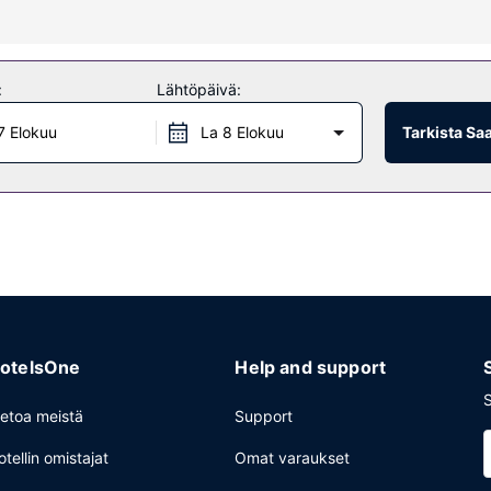
veluihin kuuluvat muun muassa hierontapalvelut ja kasvohoidot. Paikan
n muassa ilmainen langaton internetyhteys, concierge-palvelut ja hääp
:
Lähtöpäivä:
7 Elokuu
La 8 Elokuu
Tarkista Sa
i sen 3 ravintolasta, erikoisuuksiin kuuluu aasialainen keittiö. Palv
kki 2 baarissa. Maksullinen buffetaamiainen tarjotaan päivittäin klo
lapalvelut ja ympäri vuorokauden auki oleva vastaanotto. Tämä hotell
okoushuonetta.
otelsOne
Help and support
S
ietoa meistä
Support
otellin omistajat
Omat varaukset