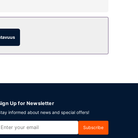
 päällä on lisäksi ulkouima-allas, sauna sekä
alvelut.
atavuus
eluihin kuuluu myös huonepalvelu (rajoitettuina
 6.30–10.00.
i tarjoaa asiakkailleen 2000 neliömetriä
Sign Up for Newsletter
tay informed about news and special offers!
Subscribe