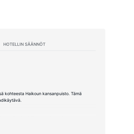
HOTELLIN SÄÄNNÖT
ässä kohteesta Haikoun kansanpuisto. Tämä
adikäytävä.
uvapeitot ja ylelliset vuodevaatteet.
arusteluun kuuluu suihkun ja kylpyammeen