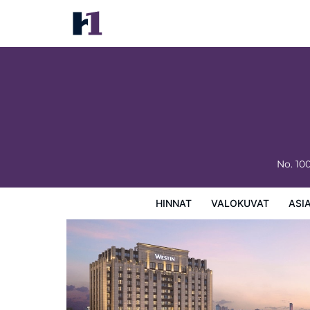
The Westin Haikou
Hinnat
Valokuvat
Asiakasarviot
Kartta
Hotellin
No. 10
HINNAT
VALOKUVAT
ASI