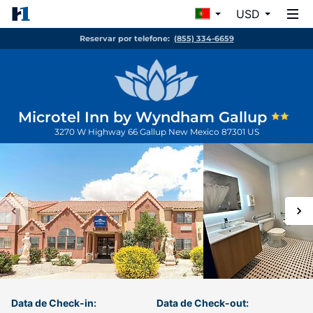
USD
Reservar por telefone:
(855) 334-6659
Microtel Inn by Wyndham Gallup
3270 W Highway 66
Gallup
New Mexico
87301
US
Data de Check-in:
Data de Check-out: