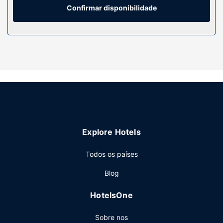
é efetuada diária.
Confirmar disponibilidade
Serviço do hotel
Algumas das comodidades e serviços em destaque
incluem Wi-fi grátis, uma máquina de venda automática e
informações sobre passeios de bicicleta.
Restaurante
Comece as suas manhãs da melhor forma com um
pequeno-almoço continental grátis, servido diariamente
entre as 6:00 e as 9:00.
Outros serviços
Explore Hotels
As principais comodidades incluem um business center,
registo de saída rápido e uma receção aberta 24 horas. Há
Todos os países
estacionamento grátis no local.
Blog
HotelsOne
Sobre nos