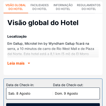
VISÃO GLOBAL
FACILIDADES
INFORMAÇÃO
REGULAMENTOS
DO HOTEL
DO HOTEL
DO HOTEL
DO HOTEL
Visão global do Hotel
Localização
Em Gallup, Microtel Inn by Wyndham Gallup ficará na
serra, a 10 minutos de carro de Rio West Mall e de Plaza
del Norte. Este hotel está a 8,1 km (5 mi) de El Morro
Theatre e a 9,8 km (6,1 mi) de Gallup Indian Medical
Leia mais
Center.
Quartos
Sinta-se em casa num dos 53 quartos com um frigorífico.
O acesso à internet sem fios permite-lhe estar sempre
Data de Check-in:
Data de Check-out:
contactável. Ao final do dia, assista a uma seleção de
Sab. 8 Agosto
Dom. 9 Agosto
canais via satélite. As casas de banho estão equipadas
com um polibã e secadores de cabelo. As comodidades
incluem ainda cofres e secretárias. A limpeza dos quartos