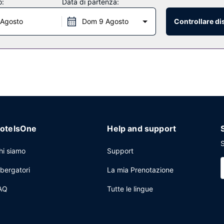
o:
Data di partenza:
nte tutti i giorni dalle ore 06:00 alle ore 09:00.
 Agosto
Dom 9 Agosto
Controllare di
veloce e una reception aperta 24 ore su 24. Il un parcheggio gratuito 
otelsOne
Help and support
S
hi siamo
Support
lbergatori
La mia Prenotazione
AQ
Tutte le lingue