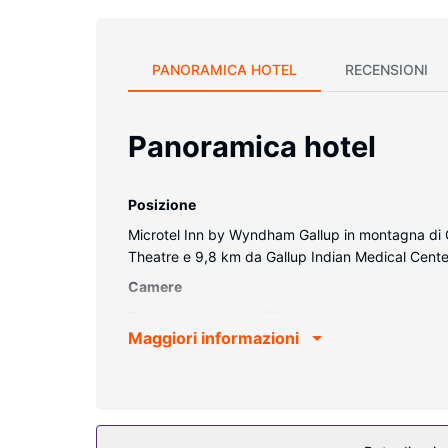
PANORAMICA HOTEL
RECENSIONI
Panoramica hotel
Posizione
Microtel Inn by Wyndham Gallup in montagna di Ga
Theatre e 9,8 km da Gallup Indian Medical Cente
Camere
Rilassati in una delle 53 camere della struttura, c
Maggiori informazioni
satellite è l'ideale per concedersi un po' di svag
eseguite tutti i giorni.
Attrattive della proprietà
Avrai a disposizione utili servizi come il Wi-Fi gra