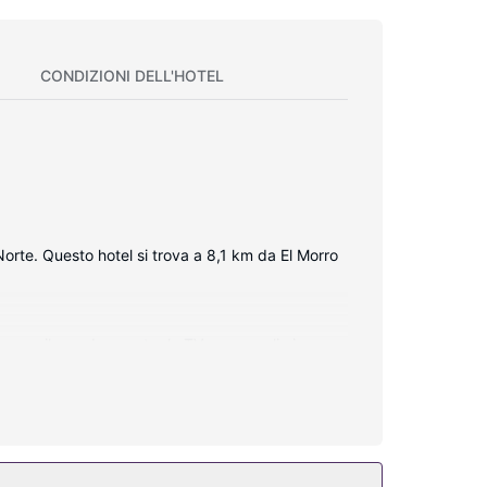
CONDIZIONI DELL'HOTEL
orte. Questo hotel si trova a 8,1 km da El Morro
atto con il mondo, mentre la TV con canali via
asseforti e scrivanie, mentre le pulizie sono