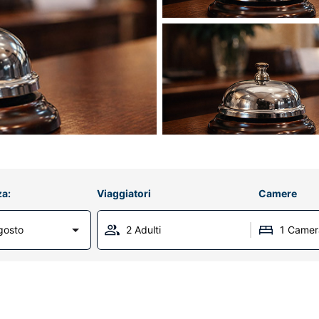
za:
Viaggiatori
Camere
gosto
2 Adulti
1 Camer