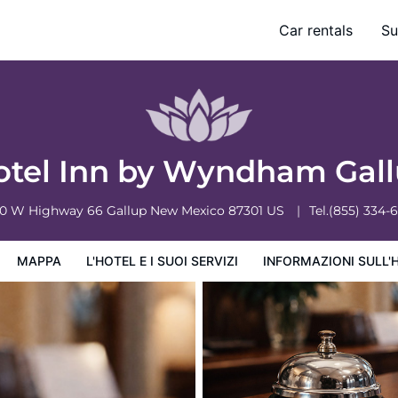
Car rentals
Su
ervizi
Informazioni sull'hotel
Condizioni dell'hotel
otel Inn by Wyndham Gal
70 W Highway 66
Gallup
New Mexico
87301
US
Tel.
(855) 334-
MAPPA
L'HOTEL E I SUOI SERVIZI
INFORMAZIONI SULL'