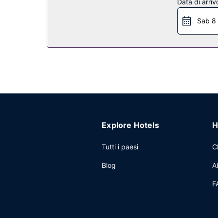
Ristorante
Data di arriv
La colazione continentale viene servita gratuitame
Sab 8
Altre attrattive
Potrai usufruire di un business center, check-out 
Explore Hotels
H
Tutti i paesi
C
Blog
A
F