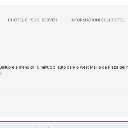
L'HOTEL E I SUOI SERVIZI
INFORMAZIONI SULL'HOTEL
llup è a meno di 10 minuti di auto da Rio West Mall e da Plaza del N
r.
ompleta di frigorifero. Il Wi-Fi gratuito ti consente di restare in cont
o. I bagni dispongono di doccia e asciugacapelli. I comfort includono c
tuito, un distributore automatico e informazioni per tour in bici.