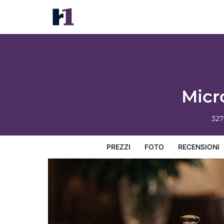
Microtel Inn by Wyndham Gallup
Prezzi
Foto
Recensioni
Mappa
L'hotel e i suoi s
Micr
32
PREZZI
FOTO
RECENSIONI