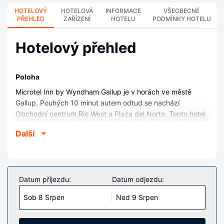
HOTELOVÝ
HOTELOVÁ
INFORMACE
VŠEOBECNÉ
PŘEHLED
ZAŘÍZENÍ
HOTELU
PODMÍNKY HOTELU
Hotelový přehled
Poloha
Microtel Inn by Wyndham Gallup je v horách ve městě
Gallup. Pouhých 10 minut autem odtud se nachází
Obchodní centrum Rio West a Plaza del Norte. Tento hotel
se nachází 8,1 km od Divadlo El Morro a 9,8 km od Gallup
Další
Indian Medical Center.
Pokoje
V jednom z 53 pokojů, k jejichž vybavení patří lednička, se
budete cítit jako doma. Bezdrátový internet zdarma vám
Datum příjezdu:
Datum odjezdu:
zajistí spojení se světem a televize, která nabízí satelitní
Sob 8 Srpen
Ned 9 Srpen
kanály, dobrou zábavu. K vybavení koupelen patří sprcha
a vysoušeč vlasů. Další užitečné vybavení a služby:
vestavěný trezor a psací stůl. Úklid pokojů se provádí