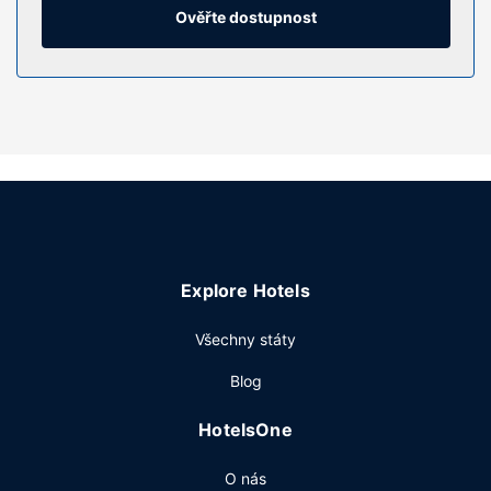
denně.
Ověřte dostupnost
Vybavení nemovitosti
K nabídce hotelu patří bezdrátový internet zdarma,
prodejní automat a cykloturistické informace.
Restaurace
Denně od 6:00 do 9:00 budete zváni na kontinentální
snídani zdarma.
Další vybavení
Hostům jsou k dispozici business centrum, expresní
odhlášení při odjezdu a recepce s nepřetržitým provozem.
Explore Hotels
Přímo v areálu je hostům k dispozici samostatné parkování
zdarma.
Všechny státy
Blog
HotelsOne
O nás