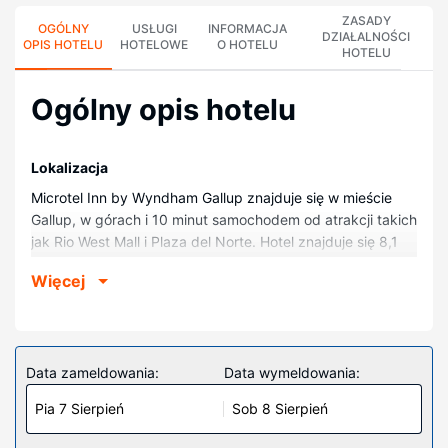
ZASADY
OGÓLNY
USŁUGI
INFORMACJA
DZIAŁALNOŚCI
OPIS HOTELU
HOTELOWE
O HOTELU
HOTELU
Ogólny opis hotelu
Lokalizacja
Microtel Inn by Wyndham Gallup znajduje się w mieście
Gallup, w górach i 10 minut samochodem od atrakcji takich
jak Rio West Mall i Plaza del Norte. Hotel znajduje się 8,1
km od atrakcji takiej jak Teatr El Morro i 9,8 km od miejsca
Więcej
takiego jak Gallup Indian Medical Center.
Pokoje
Poczuj się jak w domu w 53 pokojach, których
wyposażenie to lodówka. Bezpłatny bezprzewodowy
Data zameldowania:
Data wymeldowania:
dostęp do internetu zapewni łączność ze światem, a
Pia 7 Sierpień
Sob 8 Sierpień
telewizja satelitarna — rozrywkę. Wyposażenie łazienki:
prysznic i suszarki do włosów. Udogodnienia obejmują