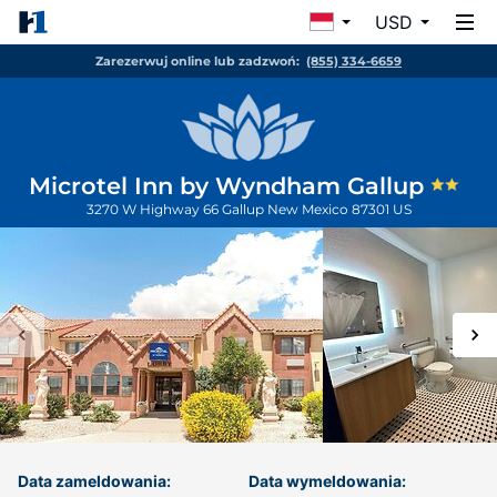
USD
Zarezerwuj online lub zadzwoń:
(855) 334-6659
Microtel Inn by Wyndham Gallup
3270 W Highway 66
Gallup
New Mexico
87301
US
Data zameldowania:
Data wymeldowania: