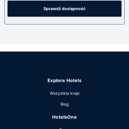
sejfy i biurka oraz sprzątanie codziennie.
Sprawdź dostępność
Udogodnienia w obiekcie
Dostępne udogodnienia to bezpłatny bezprzewodowy
dostęp do internetu, automat oraz informacje o
wycieczkach rowerowych.
Restauracja
Hotel oferuje bezpłatne śniadanie kontynentalne
codziennie od 6 do 9.
Pozostałe udogodnienia
Udogodnienia biznesowe to centrum biznesowe,
ekspresowe wymeldowanie oraz recepcja całodobowa.
Explore Hotels
Udogodnienia na miejscu to bezpłatne parkowanie
samodzielne.
Wszystkie kraje
Blog
HotelsOne