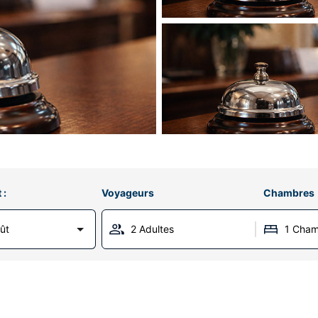
 :
Voyageurs
Chambres
ût
2 Adultes
1 Cha