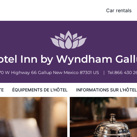
Car rentals
ormations sur l'hôtel
Conditions de l'hôtel
otel Inn by Wyndham Gal
70 W Highway 66
Gallup
New Mexico
87301
US
Tel.
866 430 2
TE
ÉQUIPEMENTS DE L'HÔTEL
INFORMATIONS SUR L'HÔTEL