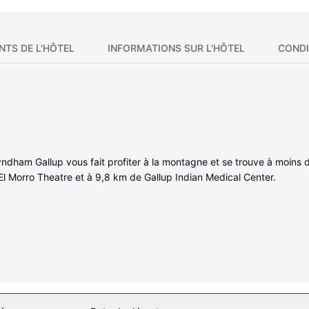
NTS DE L'HÔTEL
INFORMATIONS SUR L'HÔTEL
CONDI
yndham Gallup vous fait profiter à la montagne et se trouve à moins d
 El Morro Theatre et à 9,8 km de Gallup Indian Medical Center.
 la détente et comprennent un réfrigérateur. L'accès Wi-Fi à Intern
ssuré par des chaînes par satellite. Les salles de bain comprennent 
 comprennent un coffre-fort et un bureau. Le service d'entretien est
i caractérisent l'hébergement, notamment l'accès Wi-Fi à Internet g
es à vélo.