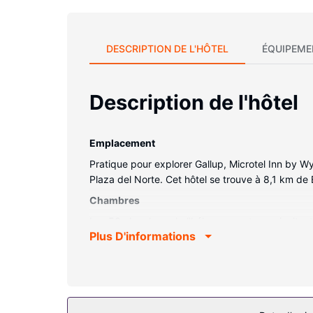
DESCRIPTION DE L'HÔTEL
ÉQUIPEME
Description de l'hôtel
Emplacement
Pratique pour explorer Gallup, Microtel Inn by W
Plaza del Norte. Cet hôtel se trouve à 8,1 km de
Chambres
Les 53 chambres de l'hébergement vous invitent à
Plus D'informations
le reste du monde et votre divertissement est a
équipements et services offerts par l'hébergement
Les services sur place
Profitez des nombreux équipements et services qu
et d'en-cas et des informations sur les promenad