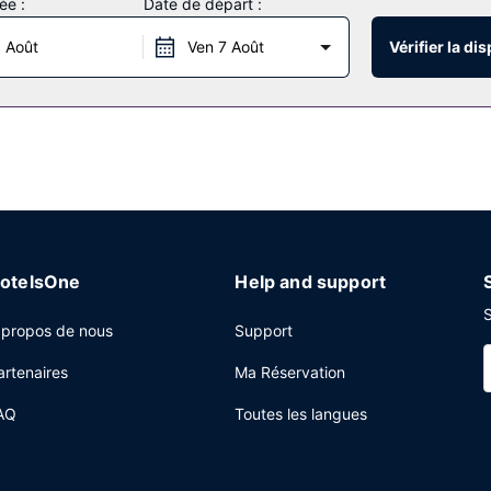
ée :
Date de départ :
 Août
Ven 7 Août
Vérifier la dis
us les jours de 06 h 00 à 09 h 00.
 centre d'affaires, un service de départ express et une réception ou
otelsOne
Help and support
S
 propos de nous
Support
artenaires
Ma Réservation
AQ
Toutes les langues