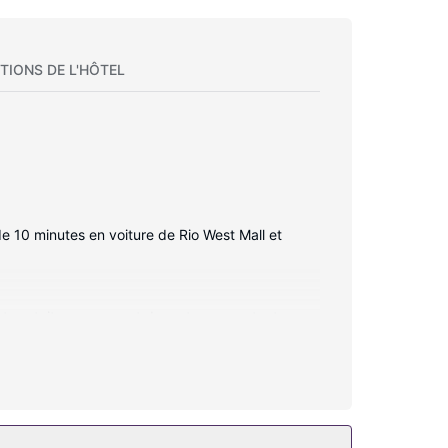
TIONS DE L'HÔTEL
e 10 minutes en voiture de Rio West Mall et
et gratuit vous permet de rester en contact avec
une douche et un sèche-cheveux. Les
 assuré tous les jours.
ratuit, un distributeur automatique de boissons