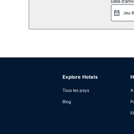
Date d'arriv
Restaurant
Jeu 6
Un petit déjeuner continental gratuit est servi to
Autres services
Les équipements et services proposés incluent un
dans l'enceinte de l'hébergement.
Explore Hotels
H
Tous les pays
A
Blog
P
F