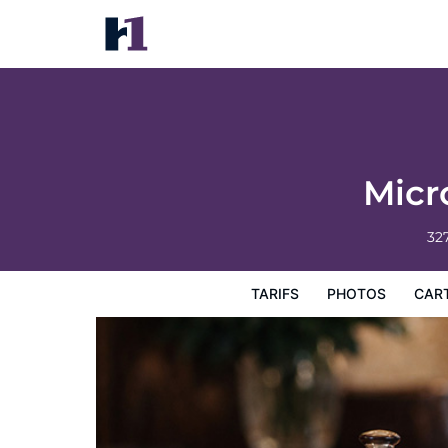
Microtel Inn by Wyndham Gallup
Tarifs
Photos
Carte
Équipements de l'hôtel
Inf
Micr
32
TARIFS
PHOTOS
CAR