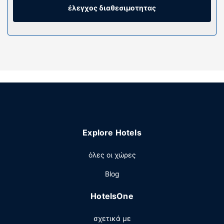
περιλαμβάνουν χρηματοκιβώτια και γραφεία. Παρέχεται
έλεγχος διαθεσιμοτητας
επίσης οροφοκομία καθημερινά.
Παροχές καταλύματος
Χρησιμοποιήστε τις βολικές παροχές μας, όπως δωρεάν
ασύρματο ίντερνετ, μηχάνημα αυτόματης πώλησης και
πληροφορίες για ποδηλατικές διαδρομές.
Εστιατόριο
Σερβίρεται δωρεάν πρωινό (ευρωπαϊκό) καθημερινά
μεταξύ 6:00 π.μ. - 9:00 π.μ..
Άλλες παροχές
Explore Hotels
Στις σημαντικές παροχές περιλαμβάνονται ένα
επιχειρηματικό κέντρο, γρήγορο check-out και ρεσεψιόν
όλες οι χώρες
όλο το 24ωρο. Στους χώρους μας θα βρείτε δωρεάν
Blog
στάθμευση χωρίς παρκαδόρο.
HotelsOne
σχετικά με