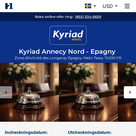
USD
Boka online eller ring:
(855) 334-6659
Kyriad Annecy Nord - Epagny
Zone d'Activité des Longeray
Épagny-Metz-Tessy
74330
FR
Incheckningsdatum:
Utcheckningsdatum: