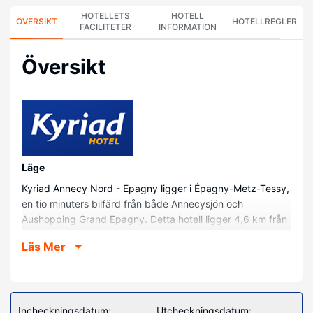
HOTELLETS
HOTELL
ÖVERSIKT
HOTELLREGLER
FACILITETER
INFORMATION
Översikt
Läge
Kyriad Annecy Nord - Epagny ligger i Épagny-Metz-Tessy,
en tio minuters bilfärd från både Annecysjön och
Aushopping Grand Epagny. Detta hotell ligger 4,6 km från
Annecy Aventure och 4,8 km från Thiou.
Läs Mer
Hotellrum
Känn dig som hemma i ett av de 48 rummen med
espressobryggare och platt-tv. Gratis wi-fi gör att du kan
hålla dig uppkopplad, och digital-tv erbjuder
Incheckningsdatum:
Utcheckningsdatum: