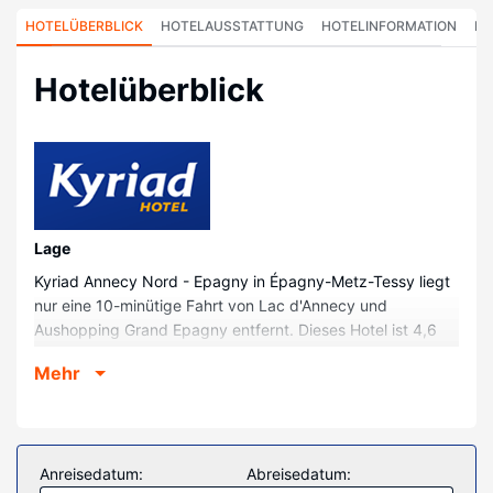
HOTELÜBERBLICK
HOTELAUSSTATTUNG
HOTELINFORMATION
HO
Hotelüberblick
Lage
Kyriad Annecy Nord - Epagny in Épagny-Metz-Tessy liegt
nur eine 10-minütige Fahrt von Lac d'Annecy und
Aushopping Grand Epagny entfernt. Dieses Hotel ist 4,6
km von Annecy Abenteuer und 4,8 km von Thiou entfernt.
Mehr
Zimmer
Fühl dich in einem der 48 Zimmer, die Espressomaschine
und einen Flachbildfernseher bieten, wie zu Hause. Ein
WLAN-Internetzugang (kostenlos) ist ebenso verfügbar
Anreisedatum:
Abreisedatum:
wie Digitalempfang. Die Badezimmer bieten Badewannen