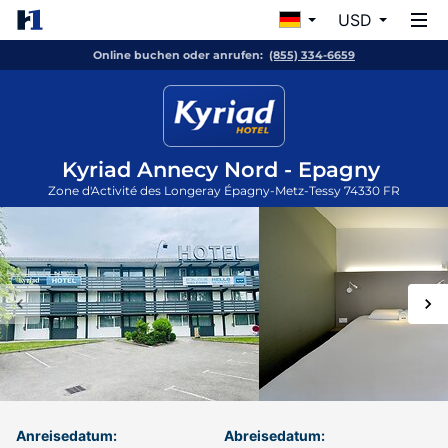
USD
Online buchen oder anrufen:
(855) 334-6659
Kyriad Annecy Nord - Epagny
Zone d'Activité des Longeray
Épagny-Metz-Tessy
74330
FR
Anreisedatum:
Abreisedatum: