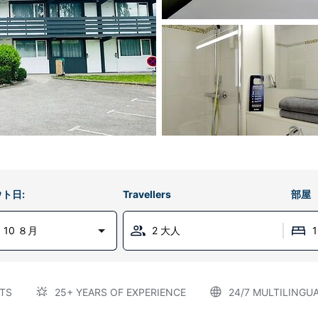
ト日:
Travellers
部屋
 10 ８月
2 大人
TS
25+ YEARS OF EXPERIENCE
24/7 MULTILINGU