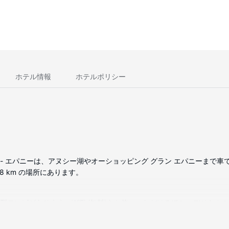
ホテル情報
ホテルポリシー
- エパニーは、アヌシー湖やオーショッピング グラン エパニーまで車で
.8 km の場所にあります。
薄型テレビがあります。WiFi (無料)をお使いいただけるほか、デジタ
わっています。コーヒー / ティーメーカーやデスクチェアをご利用い