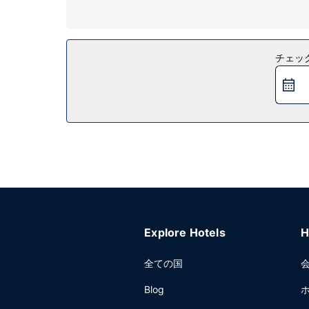
施設
便利なWiFi (無料)、テレビ (共用エリア)、自
レストラン
チェッ
1 日の終わりは、バー / ラウンジで 1 杯飲んで楽し
す。
その他の施設
敷地内にはセルフパーキング (無料) が備わってい
Explore Hotels
H
全ての国
Blog