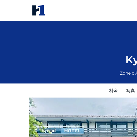
Kyriad Annecy Nord - Epagny
料金
写真
レビュー
地図
館内設備
K
Zone d'
料金
写真