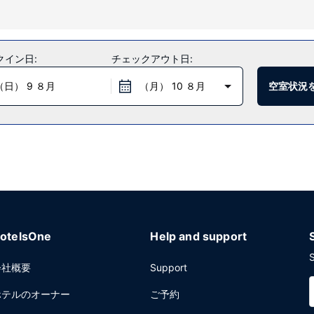
動販売機などをご利用いただけます。
クイン日:
チェックアウト日:
みましょう。朝食ビュッフェは、平日は 6:30 ～ 9:00 まで、週末は 8:
（日） 9 ８月
（月） 10 ８月
空室状況
ます。
otelsOne
Help and support
S
会社概要
Support
ホテルのオーナー
ご予約