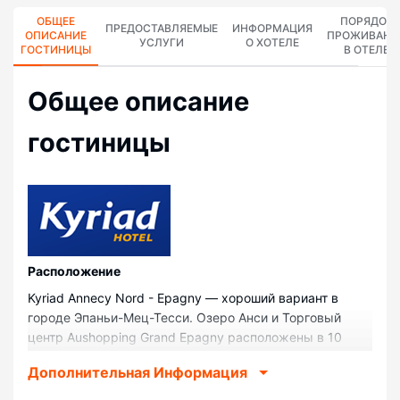
ОБЩЕЕ
ПОРЯДОК
ПРЕДОСТАВЛЯЕМЫЕ
ИНФОРМАЦИЯ
ОПИСАНИЕ
ПРОЖИВАНИ
УСЛУГИ
О ХОТЕЛЕ
ГОСТИНИЦЫ
В ОТЕЛЕ
Общее описание
гостиницы
Pасположение
Kyriad Annecy Nord - Epagny — хороший вариант в
городе Эпаньи-Мец-Тесси. Озеро Анси и Торговый
центр Aushopping Grand Epagny расположены в 10
минутах езды на автомобиле. Отель — вариант с
Дополнительная Информация
прекрасным расположением: Annecy Aventure
находится в 4,6 км, Thiou — в 4,8 км от него.