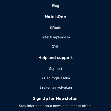
Ha megéheznél, Ramada by Wyndham Emerald
Blog
Park/Regina East a helyi snack bár/delikát kínálatával tud
szolgálni. Ingyenes elvitelre készült reggeli reggelit
HotelsOne
szolgálnak fel ingyenes reggeli naponta 6:00 és 10:00
között.
Rólunk
Egyéb felszereltség
Hotel tulajdonosok
A szálláshelyen business center, gyorsított kijelentkezési
lehetőség és ingyenes újságok is igénybe vehető. Emerald
GYIK
Park városában tervez valamilyen eseményt? Ez a(z) hotel
1225 négyzetláb (114 négyzetméter) konferenciatér és
Help and support
tárgyalóterem céljára fenntartott területtel rendelkezik. Az
autóval érkező vendégek számára ingyenes egyéni
Support
parkolás biztosított a helyszínen.
Az én foglalásaim
Ezeken a nyelveken
Sign Up for Newsletter
Stay informed about news and special offers!