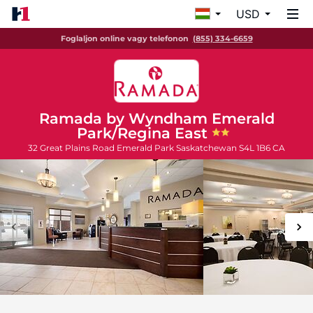
USD
Foglaljon online vagy telefonon
(855) 334-6659
Ramada by Wyndham Emerald
Park/Regina East
32 Great Plains Road
Emerald Park
Saskatchewan
S4L 1B6
CA