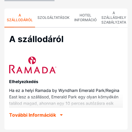
A
A
HOTEL
SZOLGÁLTATÁSOK
SZÁLLÁSHELY
SZÁLLODÁRÓL
INFORMÁCIÓ
SZABÁLYZATA
A szállodáról
Elhelyezkedés
Ha ez a helyi Ramada by Wyndham Emerald Park/Regina
East lesz a szállásod, Emerald Park egy olyan környékén
találod magad, ahonnan egy 10 perces autózásra esik
White Butte Trails és Helikopter Park. Ez a helyi hotel kb.
További Információk
17,6 km-re található Mosaic Stadion, Taylor Field, ill. 20,7
km-re RCMP Örökségközpont helyszíneitől.
Szobák