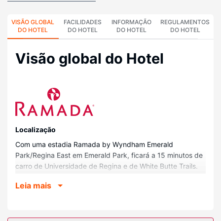
VISÃO GLOBAL
FACILIDADES
INFORMAÇÃO
REGULAMENTOS
DO HOTEL
DO HOTEL
DO HOTEL
DO HOTEL
Visão global do Hotel
Localização
Com uma estadia Ramada by Wyndham Emerald
Park/Regina East em Emerald Park, ficará a 15 minutos de
carro de Universidade de Regina e de White Butte Trails.
Este hotel está a 17,6 km (10,9 mi) de Mosaic Stadium at
Leia mais
Taylor Field e a 20,7 km (12,9 mi) de Centro Patrimonial
RCMP.
Quartos