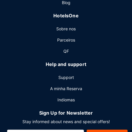
Blog
Outros serviços
HotelsOne
As principais comodidades incluem um business center,
registo de saída rápido e jornais grátis no lobby. Planeia
Sobre nos
um evento em Emerald Park? Este hotel dispõe de uma
zona para conferências e de uma sala de reuniões, com
Parceiros
uma área total de 114 metros quadrados. Há
estacionamento grátis no local.
QF
Help and support
Support
A minha Reserva
Indiomas
Sign Up for Newsletter
Stay informed about news and special offers!