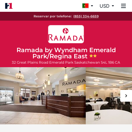
USD
Reservar por telefone:
(855) 334-6659
Ramada by Wyndham Emerald
Park/Regina East
32 Great Plains Road
Emerald Park
Saskatchewan
S4L 1B6
CA