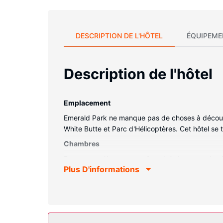
DESCRIPTION DE L'HÔTEL
ÉQUIPEME
Description de l'hôtel
Emplacement
Emerald Park ne manque pas de choses à découv
White Butte et Parc d'Hélicoptères. Cet hôtel se
Chambres
Passez un séjour comme il se doit dans une des
Plus D'informations
kitchenette avec un réfrigérateur et une plaque 
divertissement est assuré par une télévision à 
séparé, mais aussi un téléphone avec des appels 
Les services sur place
Si pour vous, le plaisir passe avant tout, n'hésit