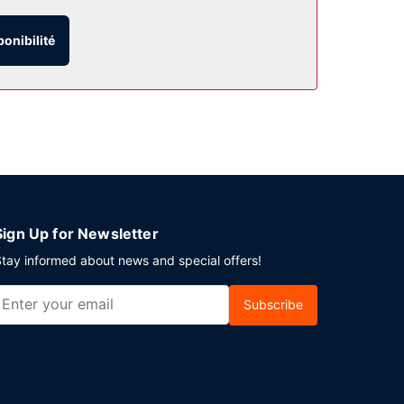
ès Wi-Fi à Internet gratuit, une salle de banquet
ponibilité
e fine. Un petit déjeuner à emporter gratuit
uits dans le hall. Si vous devez organiser une
 et comprenant un espace de conférence et une
Sign Up for Newsletter
tay informed about news and special offers!
Subscribe