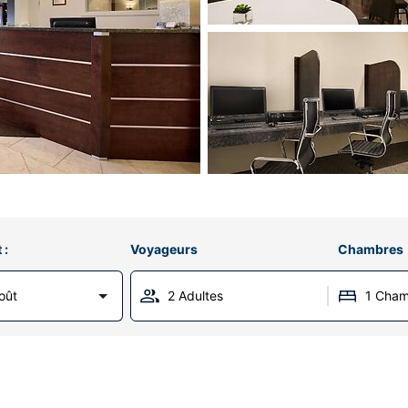
 :
Voyageurs
Chambres
oût
2 Adultes
1 Cha