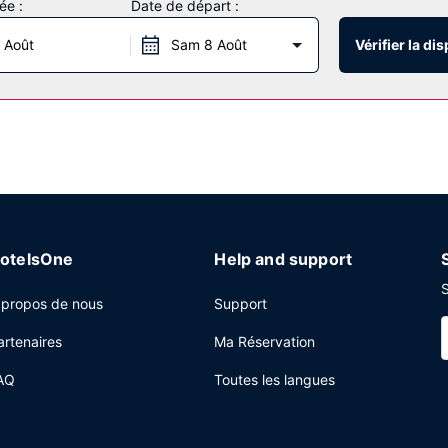
ée :
Date de départ :
ments et services offerts par cet hôtel vous trouvez également l'acc
en-cas.
 Août
Sam 8 Août
Vérifier la dis
Wyndham Emerald Park/Regina East vous propose un snack bar/épiceri
 centre d'affaires, un service de départ express et des journaux grat
 hôtel qui dispose d'espaces événements mesurant 114 mètres carrés
le dans l'enceinte de l'hébergement.
otelsOne
Help and support
S
 propos de nous
Support
artenaires
Ma Réservation
AQ
Toutes les langues