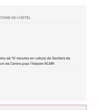
TIONS DE L'HÔTEL
s de 10 minutes en voiture de Sentiers de
 km de Centre pour l'histoire RCMP.
ts à votre disposition, notamment une
 contact avec le reste du monde et votre
rgement comprennent un bureau et un coin salon
incluent notamment une piscine couverte, un