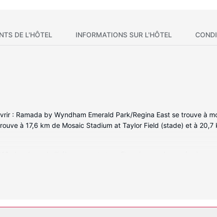
NTS DE L'HÔTEL
INFORMATIONS SUR L'HÔTEL
CONDI
rir : Ramada by Wyndham Emerald Park/Regina East se trouve à moin
 trouve à 17,6 km de Mosaic Stadium at Taylor Field (stade) et à 20,7
 112 chambres de l'hébergement et profitez des nombreux équipemen
de cuisson. L'accès Wi-Fi à Internet gratuit vous permet de rester en
écran plat 55 pouces. Les équipements et services offerts par l'hébe
locaux gratuits.
ez pas à profiter des infrastructures de loisirs de l'hébergement qui 