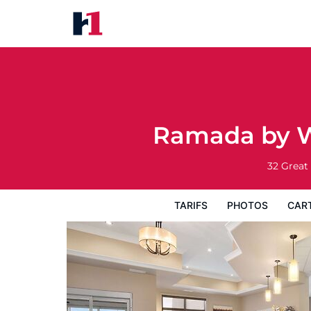
Ramada by Wyndham Emerald P
Tarifs
Photos
Carte
Équipements de
Ramada by W
32 Great
TARIFS
PHOTOS
CAR