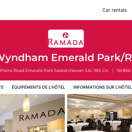
ark/Regina East
Car rentals
 l'hôtel
Informations sur l'hôtel
Conditions de l'hôtel
yndham Emerald Park/R
 Plains Road
Emerald Park
Saskatchewan
S4L 1B6
CA
Tel.
866
TE
ÉQUIPEMENTS DE L'HÔTEL
INFORMATIONS SUR L'HÔTEL