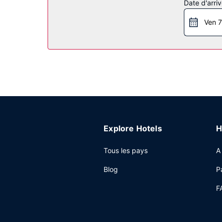
Date d'arriv
toboggan aquatique et un sauna. Parmi les équipe
et un distributeur automatique de boissons et d'
Ven 7
Restaurant
Pour combler tous vos petits creux, Ramada by 
est servi tous les jours de 06 h 00 à 10 h 00.
Autres services
Les équipements et services proposés incluent un
réunion à Emerald Park, faites confiance à cet
salle de réunion. Un parking gratuit est disponib
Explore Hotels
H
Tous les pays
A
Blog
P
F