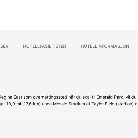
SER
HOTELLFASILITETER
HOTELLINFORMASJON
na East som overnattingssted når du skal til Emerald Park, vil du 
igger 10,9 mi (17,6 km) unna Mosaic Stadium at Taylor Field (stadion)
e, som har et tekjøkken med kjøleskap og komfyrtopp. Du kan holde
flatskjerm-TV. Rommet har skrivebord og separat sitteområde, samt 