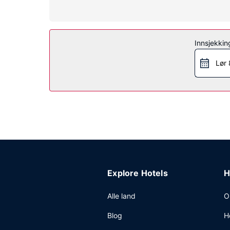
Fasiliteter på eiendommen
Gå ikke glipp av de mange rekreasjonsfasiliteten
bankettsal og salgsautomat.
Restaurant
Innsjekkin
Som gjest på Ramada by Wyndham Emerald Park/Re
Lør 
serveres daglig fra kl. 06.00 til kl. 10.00.
Andre fasiliteter
Gjester har tilgang til blant annet et forretnings
sine gjester tilbys du møte- og konferanserom på
stedet.
Explore Hotels
H
Alle land
O
Blog
H