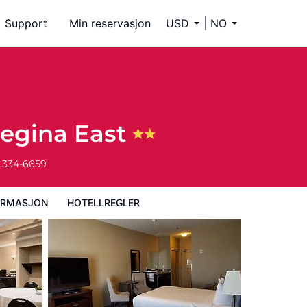
Support
Min reservasjon
USD
NO
egina East
) 334-6659
ORMASJON
HOTELLREGLER