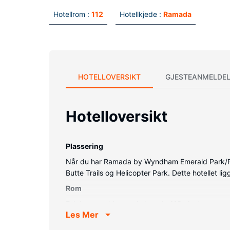
Hotellrom :
112
Hotellkjede :
Ramada
HOTELLOVERSIKT
GJESTEANMELDEL
Hotelloversikt
Plassering
Når du har Ramada by Wyndham Emerald Park/Regi
Butte Trails og Helicopter Park. Dette hotellet l
Rom
Føl deg som hjemme i et av de 112 gjesterommen
Les Mer
og underholdningen er sikret med en 55-tommers 