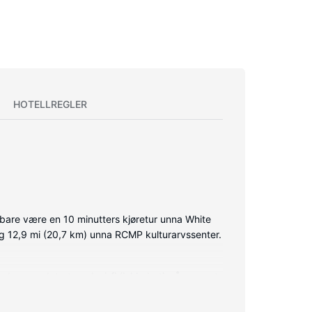
HOTELLREGLER
bare være en 10 minutters kjøretur unna White
 og 12,9 mi (20,7 km) unna RCMP kulturarvssenter.
 deg oppdatert med wi-fi (inkludert) på rommet,
telefon med lokalsamtaler (inkludert).