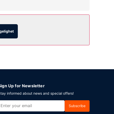
ette hotellet har dessuten wi-fi (inkludert),
ingen. Frokost på farten er inkludert og
ngelighet
u en event i Emerald Park? Som en av dette hotellet
estene tilbys ubetjent parkering (inkludert) på
Sign Up for Newsletter
tay informed about news and special offers!
Subscribe