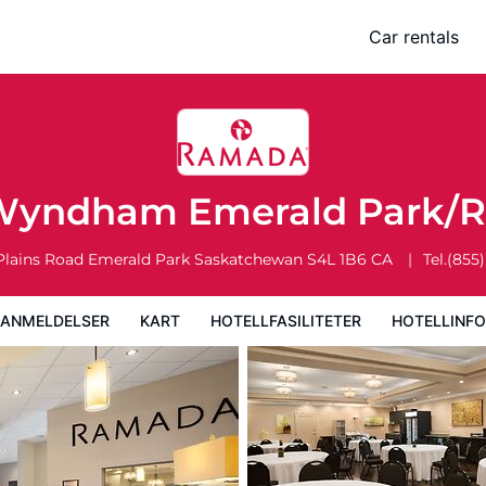
ark/Regina East
Car rentals
rt
Hotellfasiliteter
Hotellinformasjon
Hotellregler
yndham Emerald Park/R
Plains Road
Emerald Park
Saskatchewan
S4L 1B6
CA
Tel.
(855
EANMELDELSER
KART
HOTELLFASILITETER
HOTELLINF