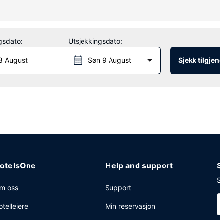
e, som blant annet et innendørsbasseng, en vannsklie og en badstue. D
gsdato:
Utsjekkingsdato:
gina East kan du få deg en matbit i snackbaren/delikatesseforretn
8 August
Søn 9 August
Sjekk tilgje
senter, hurtigutsjekking og aviser i lobbyen (inkludert). Planlegger d
 opp til 114 kvadratmeter, blant annet konferanserom og møterom. Gj
otelsOne
Help and support
S
m oss
Support
otelleiere
Min reservasjon