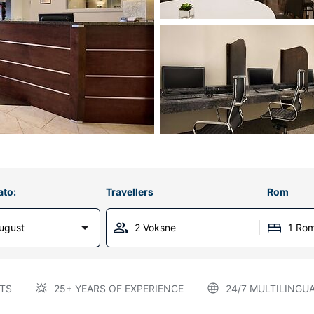
ato:
Travellers
Rom
ugust
2 Voksne
1 Ro
TS
25+ YEARS OF EXPERIENCE
24/7 MULTILINGU