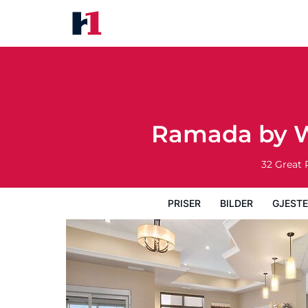
Ramada by Wyndham Emerald P
Priser
Bilder
Gjesteanmeldelser
Ka
Ramada by W
32 Great 
PRISER
BILDER
GJEST