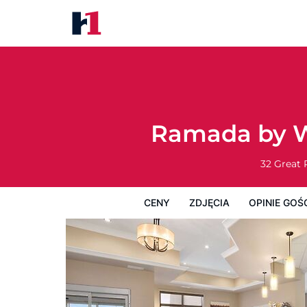
Ramada by Wyndham Emerald P
Ceny
Zdjęcia
Opinie Gości
Mapę
Ramada by W
32 Great 
CENY
ZDJĘCIA
OPINIE GOŚ