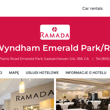
ark/Regina East
Car rentals
Usługi Hotelowe
Informacje o hotelu
Zasady działalności hotelu
yndham Emerald Park/R
Plains Road
Emerald Park
Saskatchewan
S4L 1B6
CA
Tel.
(855
CI
MAPĘ
USŁUGI HOTELOWE
INFORMACJE O HOTELU