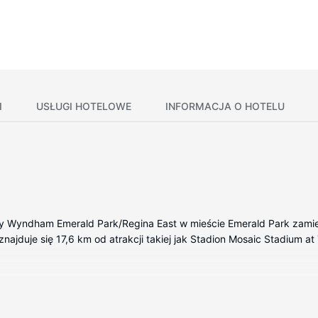
I
USŁUGI HOTELOWE
INFORMACJA O HOTELU
y Wyndham Emerald Park/Regina East w mieście Emerald Park zamie
znajduje się 17,6 km od atrakcji takiej jak Stadion Mosaic Stadium at 
 wyposażenie to aneksy kuchenne (lodówka i płyta kuchenna). Bezp
or płaskoekranowy — rozrywkę. Udogodnienia obejmują biurka i odd