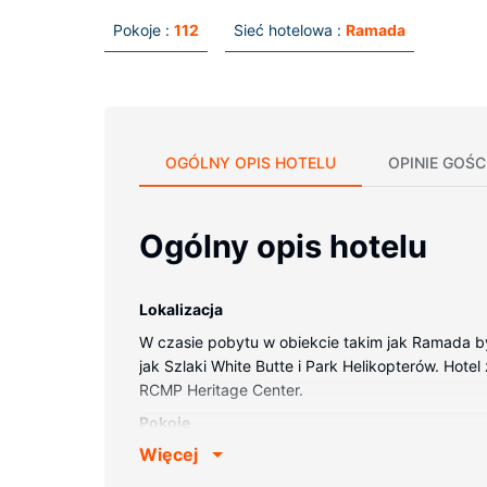
Pokoje :
112
Sieć hotelowa :
Ramada
OGÓLNY OPIS HOTELU
OPINIE GOŚC
Ogólny opis hotelu
Lokalizacja
W czasie pobytu w obiekcie takim jak Ramada b
jak Szlaki White Butte i Park Helikopterów. Hotel 
RCMP Heritage Center.
Pokoje
Więcej
Poczuj się jak w domu w 112 pokojach, których
zapewni łączność ze światem, a 55-cal. telewiz