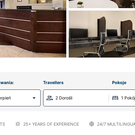
wania:
Travellers
Pokoje
erpień
2 Dorośli
1 Pokó
TS
25+ YEARS OF EXPERIENCE
24/7 MULTILINGU