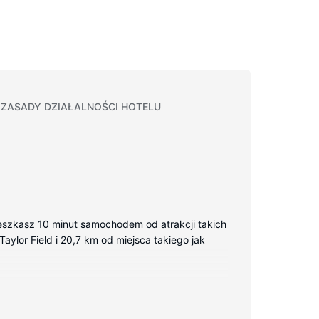
ZASADY DZIAŁALNOŚCI HOTELU
szkasz 10 minut samochodem od atrakcji takich
Taylor Field i 20,7 km od miejsca takiego jak
łatny bezprzewodowy dostęp do internetu
zielne strefy wypoczynkowe oraz telefon