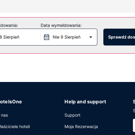
ty, zjeżdżalnia wodna oraz sauna. Ten hotel oferuje udogodnienia
ldowania:
Data wymeldowania:
8 Sierpień
Nie 9 Sierpień
Sprawdź do
ina East apetyt gości zaspokoi bar zakąskowy/delikatesy. Hotel o
ekspresowe wymeldowanie oraz bezpłatne czasopisma w holu. Jeżeli
 sala konferencyjna o łącznej powierzchni 114 m kw. (1225 stopy kw
otelsOne
Help and support
S
 nas
Support
łaściciele hoteli
Moja Rezerwacja