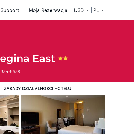
Support
Moja Rezerwacja
USD
PL
egina East
) 334-6659
ZASADY DZIAŁALNOŚCI HOTELU