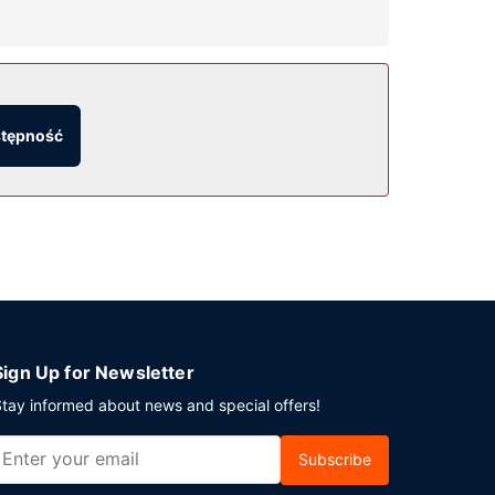
 takie jak bezpłatny bezprzewodowy dostęp do
stępność
feruje bezpłatne śniadanie na wynos codziennie
 planujesz spotkanie w mieście Emerald Park,
adratowe). Udogodnienia na miejscu to bezpłatne
Sign Up for Newsletter
tay informed about news and special offers!
Subscribe