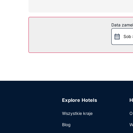
(bezpłatne połączenia telefoniczne miejscowe).
Udogodnienia w obiekcie
Dostępne udogodnienia rekreacyjne to basen kry
Data zame
internetu, sala bankietowa i automat.
Sob 
Restauracja
W obiekcie Ramada by Wyndham Emerald Park/Reg
od 6 do 10.
Pozostałe udogodnienia
Udogodnienia biznesowe to centrum biznesowe, 
hotel oferuje pomieszczenia konferencyjne oraz
parkowanie samodzielne.
Explore Hotels
H
Wszystkie kraje
O
Blog
W