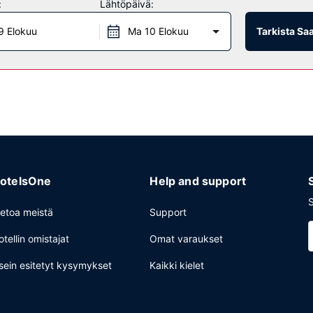
:
Lähtöpäivä:
oaa asiakkailleen välipalabaarin/delin. Ilmainen mukaan otettava aa
9 Elokuu
Ma 10 Elokuu
Tarkista Sa
tuminen ja ilmaiset sanomalehdet aulassa. Tämä hotelli tarjoaa asiakka
u ilmainen pysäköinti.
otelsOne
Help and support
S
ietoa meistä
Support
otellin omistajat
Omat varaukset
sein esitetyt kysymykset
Kaikki kielet