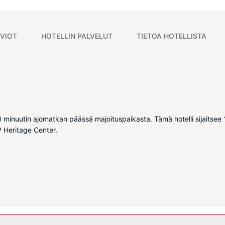
VIOT
HOTELLIN PALVELUT
TIETOA HOTELLISTA
t 10 minuutin ajomatkan päässä majoituspaikasta. Tämä hotelli sijaits
 Heritage Center.
ta. Huoneiden varusteluun kuuluu muun muassa keittonurkkaus, jossa 
aulutelevisio. Varusteluun kuuluu työpöytä, oleskelualue ja puhelin (i
uluu sisäuima-allas, vesiliukumäki ja sauna. Tämän hotellin palvelui