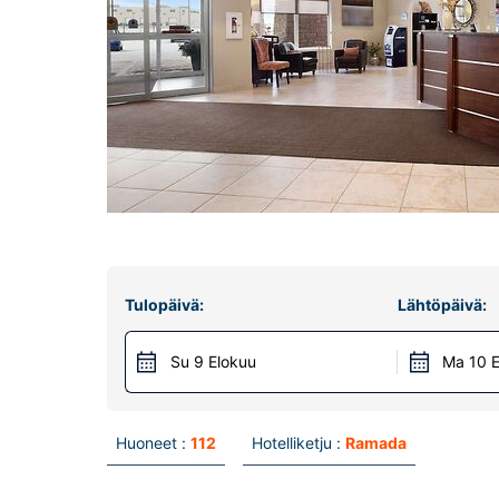
Tulopäivä:
Lähtöpäivä:
Su 9 Elokuu
Ma 10 E
Huoneet :
112
Hotelliketju :
Ramada