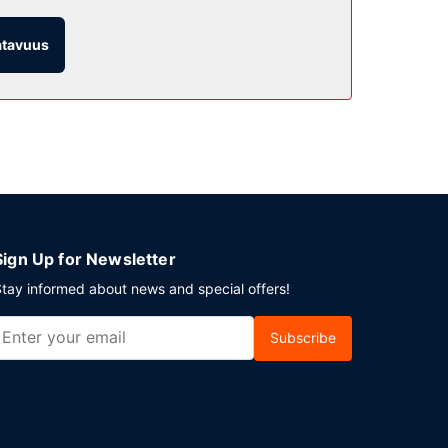
miainen tarjoillaan päivittäin klo 6.00–10.00.
atavuus
illeen 114 neliömetriä kokoustiloja, joihin kuuluu
Sign Up for Newsletter
tay informed about news and special offers!
Subscribe