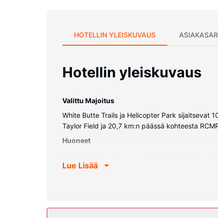
HOTELLIN YLEISKUVAUS
ASIAKASAR
Hotellin yleiskuvaus
Valittu Majoitus
White Butte Trails ja Helicopter Park sijaitseva
Taylor Field ja 20,7 km:n päässä kohteesta RCMP
Huoneet
Tässä majoituspaikassa on 112 viihtyisää huonet
Lue Lisää
ilmainen langaton internetyhteys ja 55-tuumainen t
Kiinteistön miellyttävyys
Hotellin tarjoamiin harrastuksiin/mukavuuksiin ku
internetyhteys, juhlasali ja myyntiautomaatti.