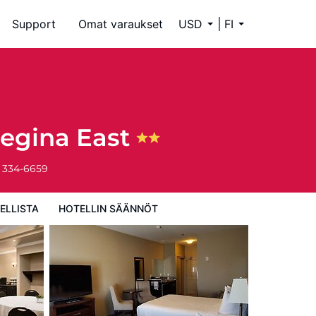
Support
Omat varaukset
USD
FI
egina East
) 334-6659
ELLISTA
HOTELLIN SÄÄNNÖT