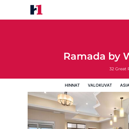
Ramada by Wyndham Emerald P
Hinnat
Valokuvat
Asiakasarviot
Ka
Ramada by W
32 Great 
HINNAT
VALOKUVAT
ASI