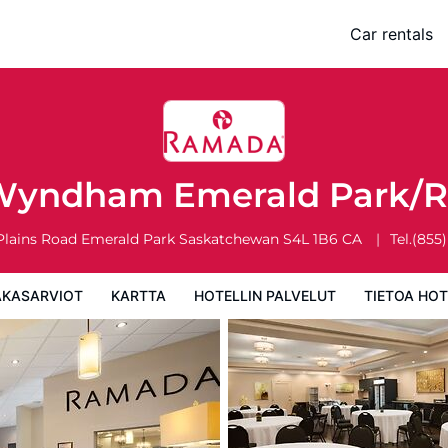
ark/Regina East
Car rentals
rtta
Hotellin palvelut
Tietoa hotellista
Hotellin säännöt
yndham Emerald Park/R
Plains Road
Emerald Park
Saskatchewan
S4L 1B6
CA
Tel.
(855
AKASARVIOT
KARTTA
HOTELLIN PALVELUT
TIETOA HOT