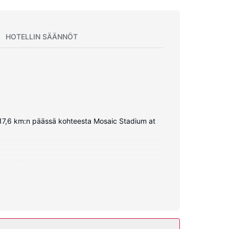
HOTELLIN SÄÄNNÖT
ee 17,6 km:n päässä kohteesta Mosaic Stadium at
on jääkaappi ja liesi. Mukavuuksiin kuuluu
lmaiset paikallispuhelut).
hin kuuluu muun muassa ilmainen langaton