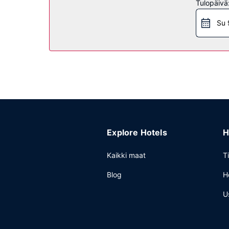
Ravintola
Tulopäivä
Ramada by Wyndham Emerald Park/Regina East tarj
Su 
Muut mukavuudet
Käytössäsi on business center, express-uloskirjau
konferenssitila ja kokoushuone. Palveluihin kuulu
Explore Hotels
H
Kaikki maat
T
Blog
H
U