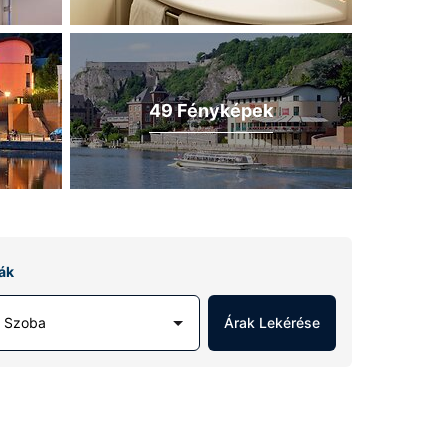
49 Fényképek
ák
1 Szoba
Árak Lekérése