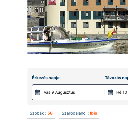
Érkezés napja:
Távozás nap
Vas 9 Augusztus
Hé 10
Szobák :
58
Szállodalánc: :
Ibis