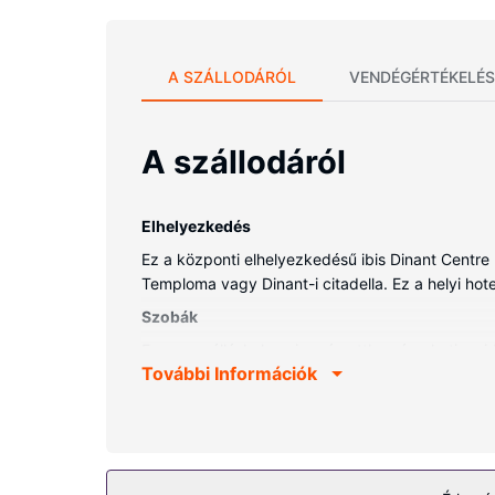
A SZÁLLODÁRÓL
VENDÉGÉRTÉKELÉS
A szállodáról
Elhelyezkedés
Ez a központi elhelyezkedésű ibis Dinant Centre 
Temploma vagy Dinant-i citadella. Ez a helyi hotel
Szobák
Ezen a szálláshelyen igazán otthon érezheti maj
További Információk
kábelcsatornák kínálata mind a vendégek kikapcs
szolgáltatások közé tartozik telefon, íróasztal és
Az ingatlanhoz tartozó felszereltség
Hogy tejesen ellazuljon és kikapcsoljon, gyönyörk
ingyenes wifihozzáférés. A hotel kiegészítő szol