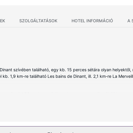
EK
SZOLGÁLTATÁSOK
HOTEL INFORMÁCIÓ
A 
Dinant szívében található, egy kb. 15 perces sétára olyan helyektől, 
 kb. 1,9 km-re található Les bains de Dinant, ill. 2,1 km-re La Merveil
d magát a(z) 58 szoba egyikében. Ingyenes vezeték nélküli internet-
olódását szolgálja. A fürdőszobák mindegyikében van zuhanyzó és ha
 sötétítőfüggöny is.
ödjön a(z) terasz és a(z) kert nyújtotta kilátásban. Az egyéb szolgá
gáltatásai között szerepelnek a következők: concierge szolgálat, ajá