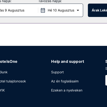
 napja:
Távozás napja:
as 9 Augusztus
Hé 10 Augusztus
Árak Lek
r/delikát kínálatával tud szolgálni. Zárd a napot egy frissítő itallal 
00 között, ill. hétvégente felár ellenében 6:00 és 11:00 között.
olgáltatások, 24 órában nyitva tartó recepció és több nyelven beszélő
n) biztosított a helyszínen.
otelsOne
Help and support
S
ólunk
Support
otel tulajdonosok
Az én foglalásaim
YIK
Ezeken a nyelveken