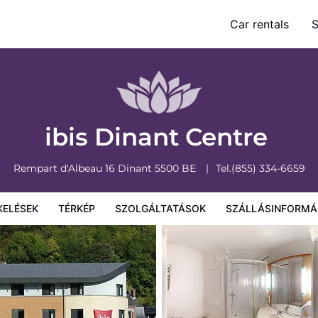
Car rentals
S
olgáltatások
Szállásinformáció
A szálláshely szabályzata
ibis Dinant Centre
Rempart d'Albeau 16
Dinant
5500
BE
Tel.
(855) 334-6659
KELÉSEK
TÉRKÉP
SZOLGÁLTATÁSOK
SZÁLLÁSINFORMÁ