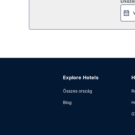
Érkezés
helyiségekben.
V
Étterem
Ha megéheznél, ibis Dinant Centre a helyi snack bá
reggelit szolgálnak fel hétköznapokon 6:00 és 10:
Egyéb felszereltség
A szálláshelyen vegytisztítási/ruhatisztítási sz
vendégek számára egyéni parkolás (felár ellenébe
Explore Hotels
H
Összes ország
R
Blog
H
G