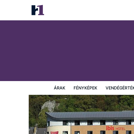
ibis Dinant Centre
Árak
Fényképek
Vendégértékelések
Térkép
Sz
ÁRAK
FÉNYKÉPEK
VENDÉGÉRTÉ