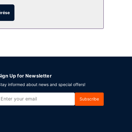
érése
a bár/társalgó kínálatából. Svédasztalos kínálat
 személyzet is igénybe vehető. Az autóval érkező
Sign Up for Newsletter
tay informed about news and special offers!
Subscribe