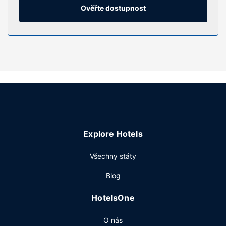
Ověřte dostupnost
Vybavení nemovitosti
Terasa a zahrada nabízí krásný výhled a k nabídce hotelu
patří také bezdrátový internet zdarma. Součástí vybavení
jsou také rozšířené recepční služby, prodej novin a
dárkových předmětů a televize ve společných prostorách.
Restaurace
Něco dobrého k zakousnutí vám nabídne snack bar /
lahůdky. Chcete-li svůj rušný den zakončit u svého
oblíbeného nápoje, navštivte bar/salonek. Za malý
příplatek budete zváni na bufetovou snídani, která se
Explore Hotels
podává ve všední dny od 6:00 do 10:00 a o víkendu od
6:00 do 11:00.
Všechny státy
Další vybavení
Blog
Hostům jsou k dispozici čistírna oděvů, recepce s
nepřetržitým provozem a personál se znalostí několika
HotelsOne
jazyků. Přímo v areálu je hostům k dispozici samostatné
parkování (za příplatek).
O nás