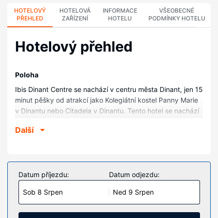
HOTELOVÝ
HOTELOVÁ
INFORMACE
VŠEOBECNÉ
PŘEHLED
ZAŘÍZENÍ
HOTELU
PODMÍNKY HOTELU
Hotelový přehled
Poloha
Ibis Dinant Centre se nachází v centru města Dinant, jen 15
minut pěšky od atrakcí jako Kolegiátní kostel Panny Marie
v Dinantu nebo Citadela v Dinantu. Tento hotel se nachází
1,9 km od Les bains de Dinant a 2,1 km od Jeskyně La
Další
Merveilleuse.
Pokoje
V jednom z 58 klimatizovaných pokojů se budete cítit jako
doma. Bezdrátový internet zdarma vám zajistí spojení se
Datum příjezdu:
Datum odjezdu:
světem a televize, která nabízí kabelové kanály, dobrou
Sob 8 Srpen
Ned 9 Srpen
zábavu. K vybavení koupelen patří sprcha a vysoušeč
vlasů. Další užitečné vybavení a služby: telefon, psací stůl
a závěsy/žaluzie.