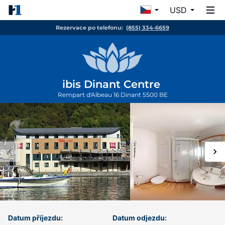
USD
Rezervace po telefonu:
(855) 334-6659
ibis Dinant Centre
Rempart d'Albeau 16
Dinant
5500
BE
Datum příjezdu:
Datum odjezdu: