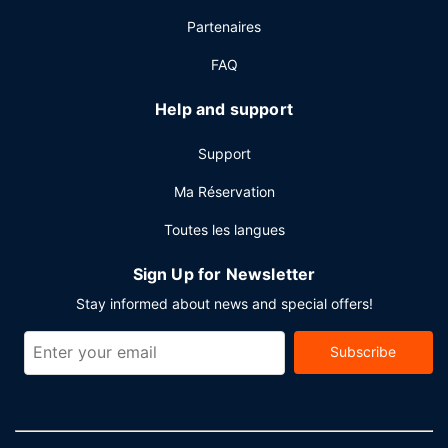
Les équipements et services proposés incluent un service
Partenaires
de nettoyage à sec / blanchisserie, une réception ouverte
24 h/24 et un personnel polyglotte. Un parking payant
FAQ
sans service de voiturier est disponible dans l'enceinte de
l'hébergement.
Help and support
Support
Ma Réservation
Toutes les langues
Sign Up for Newsletter
Stay informed about news and special offers!
Subscribe