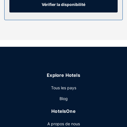
l'hébergement comprennent un téléphone, mais aussi un
Vérifier la disponibilité
bureau et des rideaux occultants.
Les services sur place
Profitez de la vue qui vous est offerte depuis une terrasse
et un jardin, sans oublier les nombreux équipements et
services qui caractérisent l'hébergement, notamment
l'accès Wi-Fi à Internet gratuit. Parmi les équipements et
services offerts par cet hôtel vous trouvez également un
service de conciergerie, une boutique de souvenirs/un
kiosque à journaux et une télévision dans l'espace
commun.
Explore Hotels
Restaurant
Tous les pays
Pour combler tous vos petits creux, ibis Dinant Centre
vous propose un snack bar/épicerie fine. Pour bien finir la
Blog
journée, vous trouverez sur place un bar / salon. Un petit
déjeuner buffet est servi en semaine de 06 h 00 à 10 h 00
HotelsOne
et le week-end de 06 h 00 à 11 h 00 (en supplément).
Autres services
A propos de nous