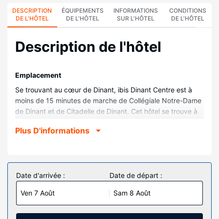
DESCRIPTION
ÉQUIPEMENTS
INFORMATIONS
CONDITIONS
DE L'HÔTEL
DE L'HÔTEL
SUR L'HÔTEL
DE L'HÔTEL
Description de l'hôtel
Emplacement
Se trouvant au cœur de Dinant, ibis Dinant Centre est à
moins de 15 minutes de marche de Collégiale Notre-Dame
de Dinant et de Citadelle de Dinant. Cet hôtel se trouve à
1,9 km de Les Bains de Dinant et à 2,1 km de Grotte La
Plus D'informations
Merveilleuse.
Chambres
Les 58 chambres de l'hébergement vous invitent à la
détente. L'accès Wi-Fi à Internet gratuit vous permet de
Date d'arrivée :
Date de départ :
rester en contact avec le reste du monde et votre
Ven 7 Août
Sam 8 Août
divertissement est assuré par des chaînes par câble. Les
salles de bain comprennent une douche et un sèche-
cheveux. Les équipements et services offerts par