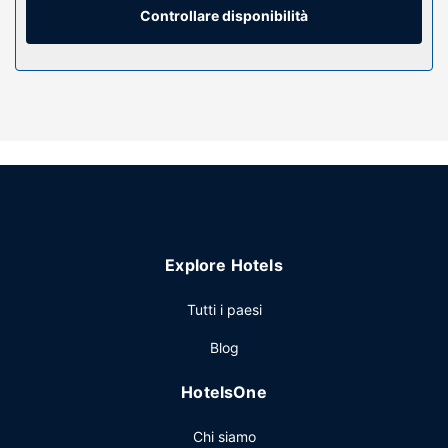
Controllare disponibilità
Attrattive della proprietà
Avrai a disposizione una terrazza e un giardino da dove
ammirare il paesaggio e potrai utilizzare servizi come il Wi-
Fi gratuito. In questo hotel potrai inoltre contare su servizi
di concierge, negozi di articoli da regalo/edicole e una TV
nelle aree comuni.
Ristorante
Ibis Dinant Centre include uno snack bar. Concludi la
giornata in bellezza con il tuo drink preferito! Presso
questa struttura troverai un bar/lounge davvero fantastico.
Explore Hotels
La colazione a buffet è servita nei giorni feriali dalle ore
06:00 alle ore 10:00 e nel fine settimana dalle ore 06:00
Tutti i paesi
alle ore 11:00, dietro pagamento di un supplemento.
Altre attrattive
Blog
Potrai usufruire di un pratico servizio di lavanderia e
HotelsOne
lavaggio a secco, una reception aperta 24 ore su 24 e
personale poliglotta. Il un parcheggio (a pagamento) è
Chi siamo
disponibile in loco.