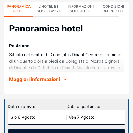
PANORAMICA
L'HOTEL E I
INFORMAZIONI
CONDIZIONI
HOTEL
SUOI SERVIZI
SULL'HOTEL
DELL'HOTEL
Panoramica hotel
Posizione
Situato nel centro di Dinant, ibis Dinant Centre dista meno
di un quarto d'ora a piedi da Collegiata di Nostra Signora
di Dinant e da Cittadella di Dinant. Questo hotel si trova a
1,9 km da Les bains de Dinant e 2,1 km da Grotte La
Maggiori informazioni
Merveilleuse.
Camere
Nelle 58 camere della struttura ti sentirai come a casa. Il
Wi-Fi gratuito ti consente di restare in contatto con il
Data di arrivo:
Data di partenza:
mondo, mentre la TV con canali via cavo è l'ideale per
Gio 6 Agosto
Ven 7 Agosto
concedersi un po' di svago. I bagni dispongono di doccia e
asciugacapelli. I comfort includono telefoni, scrivanie e
tende oscuranti.