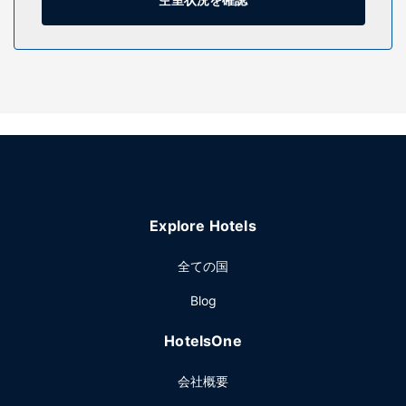
いただけます。その他の設備としてこのホテルでは、コンシ
ェルジュ サービス、ギフトショップ / ニューススタンド、テ
レビ (共用エリア)をご利用いただけます。
レストラン
イビス ディナン センターでの軽食には、スナックバー / デリ
をご利用ください。1 日の終わりは、バー / ラウンジで 1 杯
飲んで楽しみましょう。朝食ビュッフェは、平日は 6:00 ～
10:00 まで、週末は 6:00 ～ 11:00 まで、有料でお召し上が
りいただけます。
その他の施設
Explore Hotels
ドライクリーニング / ランドリー サービス、24 時間対応フ
ロントデスク、多言語サービスをお使いいただけます。敷地
全ての国
内にはセルフパーキング (有料) が備わっています。
Blog
HotelsOne
会社概要