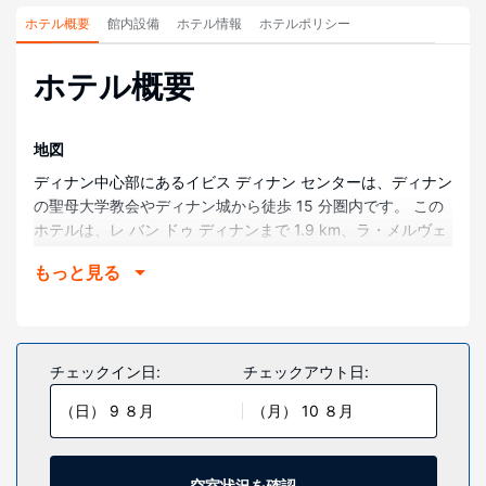
ホテル概要
館内設備
ホテル情報
ホテルポリシー
ホテル概要
地図
ディナン中心部にあるイビス ディナン センターは、ディナン
の聖母大学教会やディナン城から徒歩 15 分圏内です。 この
ホテルは、レ バン ドゥ ディナンまで 1.9 km、ラ・メルヴェ
イユーズ洞窟まで 2.1 km の場所に位置しています。
もっと見る
部屋
全部で 58 室ある客室で、おくつろぎください。WiFi (無料)
をお使いいただけるほか、ケーブルの番組をご覧いただけま
す。バスルームには、シャワー、ヘアドライヤーがありま
チェックイン日:
チェックアウト日:
す。電話の他に、デスクや遮光カーテンもご利用いただけま
（日） 9 ８月
（月） 10 ８月
す。
施設
テラスや庭園からの眺めを楽しみ、WiFi (無料)などをお使い
空室状況を確認