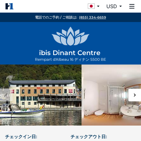
USD
電話でのご予約 / ご相談は:
(855) 334-6659
ibis Dinant Centre
Rempart d'Albeau 16
ディナン
5500
BE
チェックイン日:
チェックアウト日: