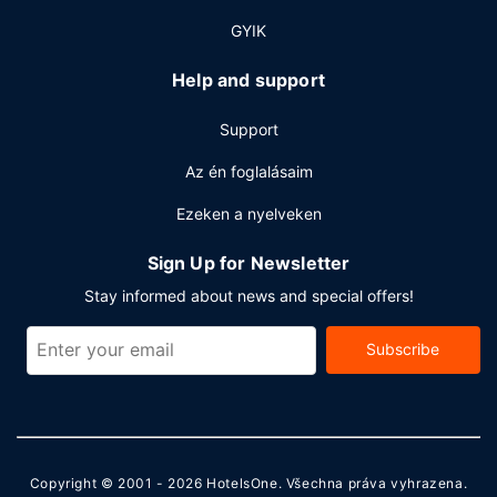
A szálláshelyen ingyenes vezetékes internet-hozzáférés,
GYIK
business center és ingyenes újságok is igénybe vehető. Az
autóval érkező vendégek számára ingyenes egyéni
Help and support
parkolás biztosított a helyszínen.
Support
Az én foglalásaim
Ezeken a nyelveken
Sign Up for Newsletter
Stay informed about news and special offers!
Subscribe
Copyright © 2001 - 2026
HotelsOne
. Všechna práva vyhrazena.