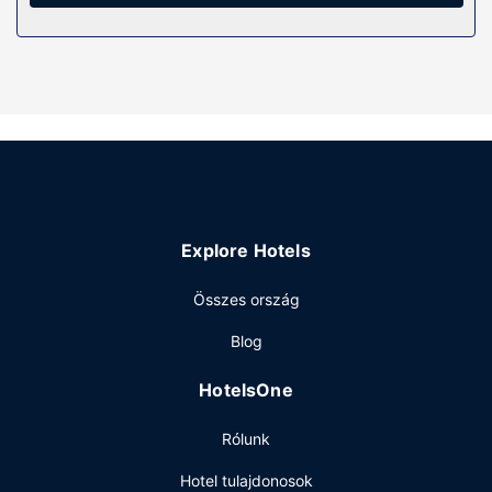
Ön kikapcsolódását szolgálja. A(z) privát fürdőszoba
(kizárólag azok, melyekben van zuhanyzó/kád
kombinációja is) felszerelései közé tartozik ingyenes
piperecikkek és hajszárító. A kényelmi felszerelések és
szolgáltatások közé tartozik széfek, íróasztal és telefon
(ingyenes helyi telefonálási lehetőség).
Az ingatlanhoz tartozó felszereltség
Élvezze ki a szálláshely kínálta szabadidős
létesítményeket és szolgáltatásokat, mint például a(z)
beltéri medence, vagy a(z) fitneszlétesítmény. A hotel
Explore Hotels
kiegészítő szolgáltatásai között szerepelnek a
következők: ingyenes wifihozzáférés, piknikező hely és
Összes ország
bankett-terem.
Étterem
Blog
Ha megéheznél, Hampton Inn Cape Girardeau I 55 East a
HotelsOne
helyi snack bár/delikát kínálatával tud szolgálni. Ingyenes
svédasztalos reggeli reggelit szolgálnak fel ingyenes
Rólunk
reggeli naponta 6:00 és 10:00 között.
Egyéb felszereltség
Hotel tulajdonosok