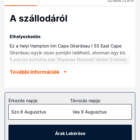
SZABÁLYZATA
A szállodáról
Elhelyezkedés
Ez a helyi Hampton Inn Cape Girardeau I 55 East Cape
Girardeau egyik olyan pontján található, ahonnan egy kb.
5 perces autóútra esik Shawnee Nemzeti Védett Erdőség
vagy Mississippi folyó. Ez a helyi hotel kb. 0,8 km-re
További Információk
található Szent Ferenc Orvosi Központ, ill. 3,7 km-re Saint
Francis Egészségügyi Rendszer helyszíneitől.
Szobák
Helyezze magát kényelembe a(z) 86 szoba egyikében,
Érkezés napja:
Távozás napja:
melyekben hűtőszekrény és síkképernyős televízió is
Szo 8 Augusztus
Vas 9 Augusztus
található. Kapcsolatban maradhat barátaival,
családtagjaival, vagy éppen üzleti ügyeit intézheti, hiszen
a szobákban ingyenes vezetékes és vezeték nélküli
internet is elérhető. Ezenkívül kábelcsatornák kínálata is az
Árak Lekérése