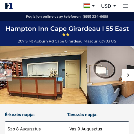
USD
Foglaljon online vagy telefonon
(855) 334-6659
Hampton Inn Cape Girardeau I 55 East
207 S Mt Auburn Rd
Cape Girardeau
Missouri
63703
US
Érkezés napja:
Távozás napja:
Szo 8 Augusztus
Vas 9 Augusztus