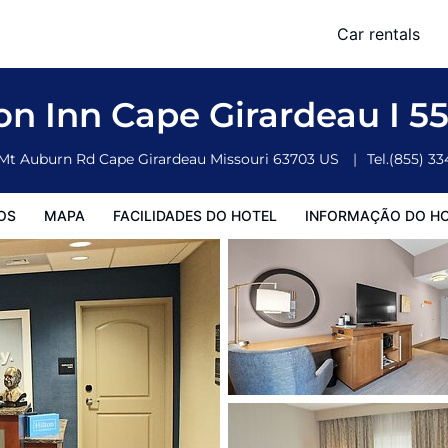
Car rentals
o Hotel
Informação do Hotel
Regulamentos do Hotel
n Inn Cape Girardeau I 5
 Mt Auburn Rd
Cape Girardeau
Missouri
63703
US
Tel.
(855) 3
OS
MAPA
FACILIDADES DO HOTEL
INFORMAÇÃO DO H