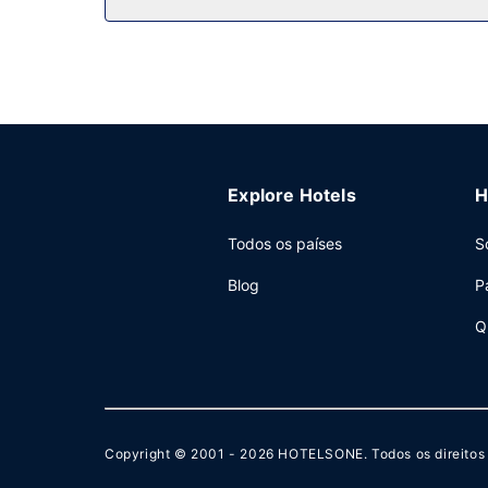
Outros serviços
As principais comodidades incluem acesso à inter
Explore Hotels
H
Todos os países
S
Blog
P
Q
Copyright © 2001 - 2026
HOTELSONE
. Todos os direito