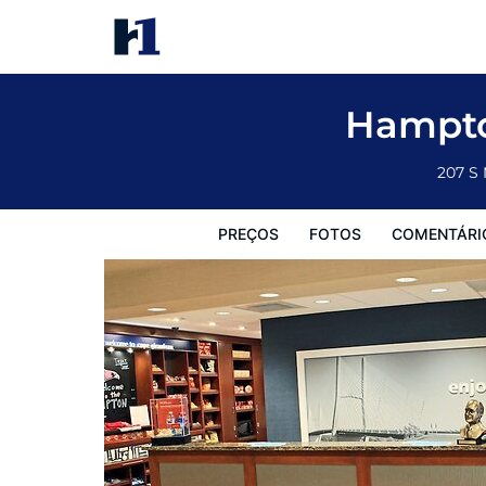
Hampton Inn Cape Girardeau I 55 East
Preços
Fotos
Comentários
Mapa
Facilidades d
Hampto
207 S
PREÇOS
FOTOS
COMENTÁRI