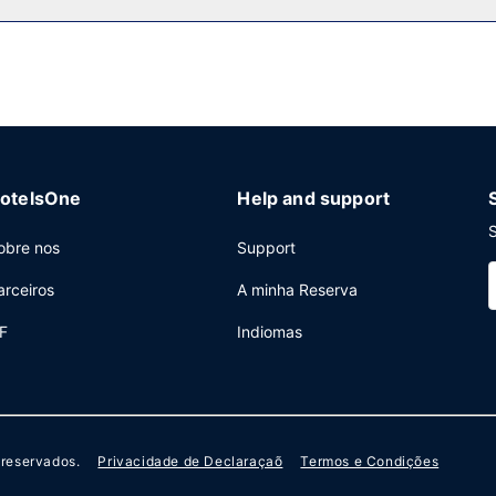
net com fios grátis, um business center e jornais grátis no lobby. Há
otelsOne
Help and support
S
obre nos
Support
arceiros
A minha Reserva
F
Indiomas
s reservados.
Privacidade de Declaraçaõ
Termos e Condições