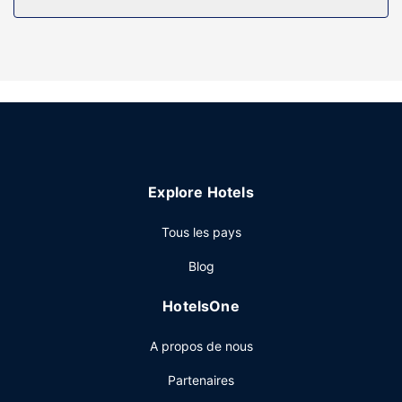
également des articles de toilette gratuits et un sèche-
cheveux. Les équipements et services offerts par
l'hébergement comprennent un coffre-fort et un bureau,
mais aussi un téléphone avec des appels locaux gratuits.
Les services sur place
Ne ratez pas l'occasion de vous détendre en profitant des
nombreuses infrastructures de loisirs à votre disposition et
qui incluent une piscine couverte et un centre de fitness.
Parmi les équipements et services offerts par cet hôtel
Explore Hotels
vous trouvez également l'accès Wi-Fi à Internet gratuit,
une aire de pique-nique et une salle de banquet.
Tous les pays
Restaurant
Blog
Pour combler tous vos petits creux, Hampton Inn Cape
Girardeau I 55 East vous propose un snack bar/épicerie
HotelsOne
fine. Un petit déjeuner buffet gratuit est servi tous les jours
de 06 h 00 à 10 h 00.
A propos de nous
Autres services
Partenaires
Les équipements et services proposés incluent l'accès à