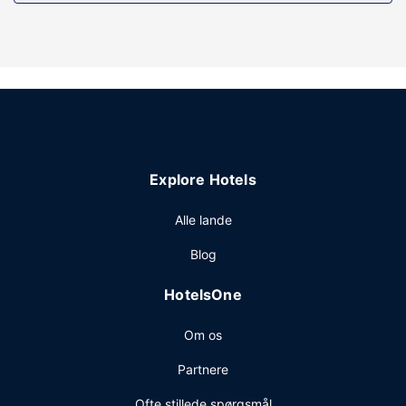
Ejendomsfacilitet
Gå ikke glip af de rekreative tilbud, inklusive en indendørs
pool og et fitnesscenter. Andre faciliteter på dette hotel
inkluderer gratis trådløs internetadgang, picnicområde og
festsal.
Restaurant
Tag et smut forbi den lokale snackbar/deli, der betjener
Hampton Inn Cape Girardeau I 55 Easts gæster. Gratis
Explore Hotels
morgenmadsbuffet serveres dagligt fra kl. 06.00 til kl.
10.00.
Alle lande
Andre faciliteter
Blog
Gæsterne har blandt andet adgang til gratis
internetforbindelse via kabel, et forretningscenter og gratis
HotelsOne
aviser i lobbyen. Gratis selvstændig parkering er til
rådighed på stedet.
Om os
Partnere
Ofte stillede spørgsmål