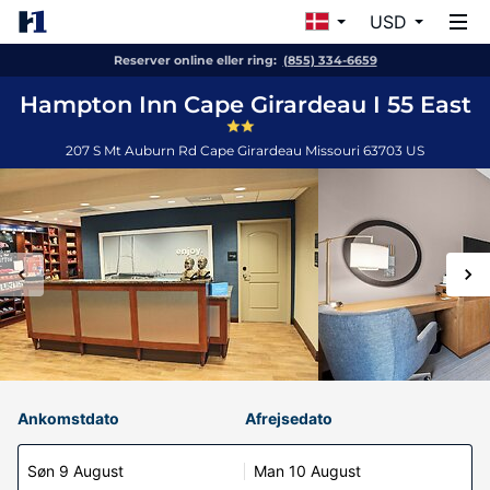
USD
Reserver online eller ring:
(855) 334-6659
Hampton Inn Cape Girardeau I 55 East
207 S Mt Auburn Rd
Cape Girardeau
Missouri
63703
US
Ankomstdato
Afrejsedato
Søn 9 August
Man 10 August