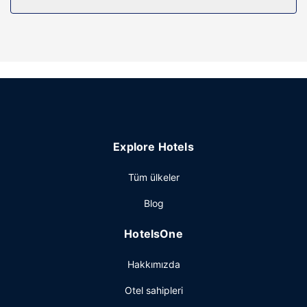
imkânlar ve kolaylıklar sunulmaktadır.
Otelin güzelliği
Kapalı havuz ve spor salonu dâhil dinlenme olanaklarını
kaçırmayın. Bu otelde misafirler için ayrıca ücretsiz
kablosuz İnternet, piknik alanı ve banket salonu vardır.
Restoran
Hampton Inn Cape Girardeau I 55 East misafirlerine yemek
servisi yapan hafif yemek büfesi/şarküteri vardır.
Explore Hotels
Misafirlere her gün 6 ve 10 arasında ücretsiz açık büfe
kahvaltı servisi yapılmaktadır.
Tüm ülkeler
Diğer güzellikler
Blog
Misafirler için ücretsiz kablolu İnternet, ofis ve lobide
ücretsiz gazete servisi mevcuttur. Ücretsiz otopark vardır.
HotelsOne
Hakkımızda
Otel sahipleri