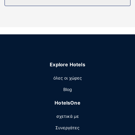
περιποίησης και πιστολάκια μαλλιών. Οι παροχές
περιλαμβάνουν χρηματοκιβώτια και γραφεία, καθώς
επίσης τηλέφωνα με δωρεάν τοπικές κλήσεις.
Παροχές καταλύματος
Μην παραλείψετε να δοκιμάσετε τις ψυχαγωγικές
δραστηριότητες που προσφέρονται, όπως εσωτερική
πισίνα και γυμναστήριο. Οι επιπλέον παροχές σε αυτό το
ξενοδοχείο περιλαμβάνουν δωρεάν ασύρματο ίντερνετ,
χώρο για πικνίκ και αίθουσα συνεστιάσεων.
Explore Hotels
Εστιατόριο
όλες οι χώρες
Πάρτε κάτι να φάτε από το μπαρ με σνακ/ντελικατέσεν,
το οποίο εξυπηρετεί τους επισκέπτες σε αυτό το
Blog
κατάλυμα (Hampton Inn Cape Girardeau I 55 East).
Σερβίρεται δωρεάν πρωινό (σε μπουφέ) καθημερινά
HotelsOne
μεταξύ 6:00 π.μ. - 10:00 π.μ..
Άλλες παροχές
σχετικά με
Στις σημαντικές παροχές περιλαμβάνονται δωρεάν
Συνεργάτες
ενσύρματη πρόσβαση στο ίντερνετ, ένα επιχειρηματικό