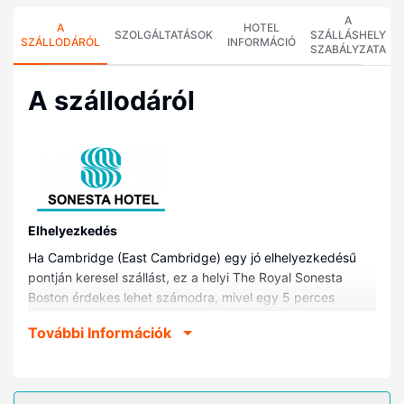
A
A
HOTEL
SZOLGÁLTATÁSOK
SZÁLLÁSHELY
SZÁLLODÁRÓL
INFORMÁCIÓ
SZABÁLYZATA
A szállodáról
Elhelyezkedés
Ha Cambridge (East Cambridge) egy jó elhelyezkedésű
pontján keresel szállást, ez a helyi The Royal Sonesta
Boston érdekes lehet számodra, mivel egy 5 perces
autóútra van olyan helyektől, mint pl. Massachusettsi
További Információk
Műszaki Egyetem (MIT) vagy TD Garden (multifunkcionális
aréna). Ez a helyi hotel kb. 3,1 km-re található Faneuil Hall
piactér, ill. 3,1 km-re New England-i Akvárium helyszíneitől.
Szobák