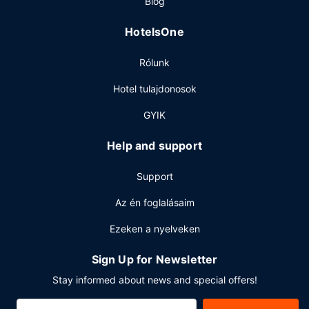
Blog
Amerikai ételek típusú ételekkel vár ArtBar, mely egy
étterem, ahol bár/társalgó működik, ráadásul a szabadban
HotelsOne
is étkezhetsz. Snackeket a kávézó is kínál.
Egyéb felszereltség
Rólunk
A szálláshelyen számítógépállomás, 24 órában nyitva tartó
Hotel tulajdonosok
recepció és poggyászok tárolása lehetséges is igénybe
vehető. Cambridge városában tervez valamilyen
GYIK
eseményt? Ez a(z) hotel 28000 négyzetláb (2601
négyzetméter) konferenciatér és 18 tárgyalótermek céljára
Help and support
fenntartott területtel rendelkezik. Az autóval érkező
vendégek számára egyéni parkolás (felár ellenében)
Support
biztosított a helyszínen.
Az én foglalásaim
Ezeken a nyelveken
Sign Up for Newsletter
Stay informed about news and special offers!