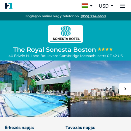
USD
Foglaljon online vagy telefonon
(855) 334-6659
The Royal Sonesta Boston
40 Edwin H. Land Boulevard
Cambridge
Massachusetts
02142
US
Érkezés napja:
Távozás napja: