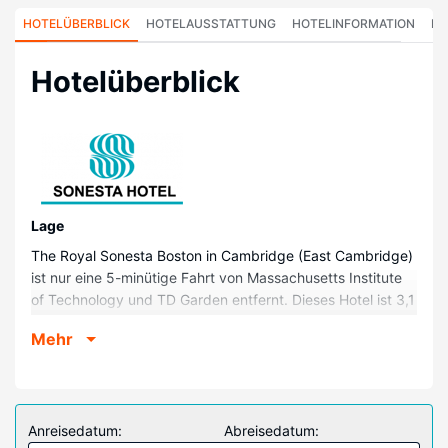
HOTELÜBERBLICK
HOTELAUSSTATTUNG
HOTELINFORMATION
HO
Hotelüberblick
Lage
The Royal Sonesta Boston in Cambridge (East Cambridge)
ist nur eine 5-minütige Fahrt von Massachusetts Institute
of Technology und TD Garden entfernt. Dieses Hotel ist 3,1
km von Faneuil Hall Marketplace und 3,1 km von New
Mehr
England Aquarium entfernt.
Zimmer
Fühl dich in einem der 400 klimatisierten Zimmer mit LCD-
Fernseher wie zu Hause. Ein WLAN-Internetzugang
Anreisedatum:
Abreisedatum:
(kostenlos) steht zur Verfügung. Es sind eigene