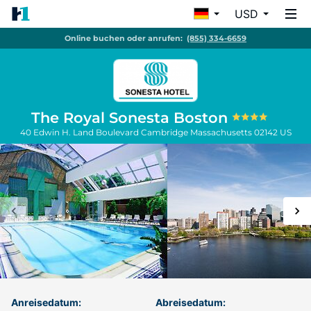
USD
Online buchen oder anrufen:
(855) 334-6659
The Royal Sonesta Boston
40 Edwin H. Land Boulevard
Cambridge
Massachusetts
02142
US
Anreisedatum:
Abreisedatum: