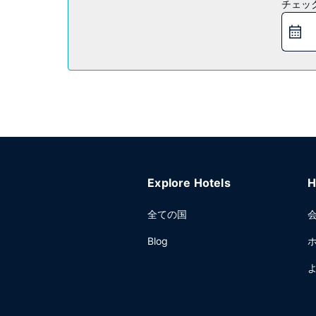
チェッ
レストラン
ArtBarでアメリカ料理をお召し上がりください
ーショップ / カフェも利用できます。
その他の施設
コンピューター ステーション、24 時間対応フ
18 室の会議室など総面積 2601 平方メートル 
Explore Hotels
H
全ての国
Blog