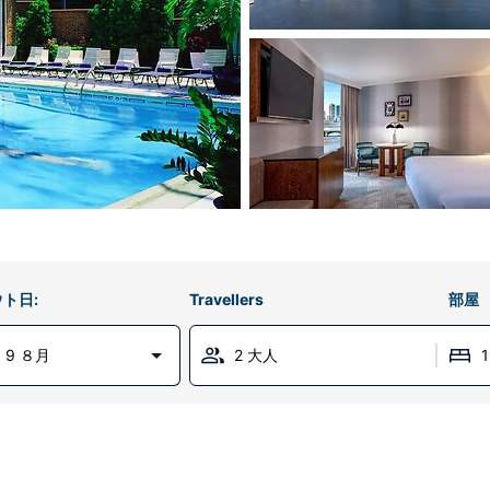
ト日:
Travellers
部屋
 9 ８月
2 大人