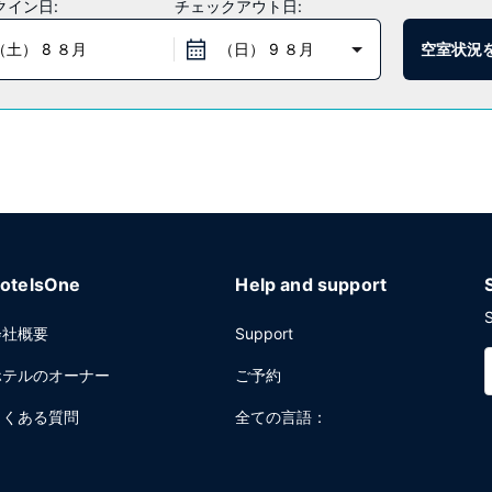
クイン日:
チェックアウト日:
（土） 8 ８月
（日） 9 ８月
空室状況
。このレストランでは併設のバー / ラウンジでお酒を飲むことも、屋外
ロントデスク、荷物保管サービスをお使いいただけます。ケンブリッジで
(28000 平方フィート) のイベント設備をご利用いただけます。敷地内には
otelsOne
Help and support
S
会社概要
Support
ホテルのオーナー
ご予約
よくある質問
全ての言語：