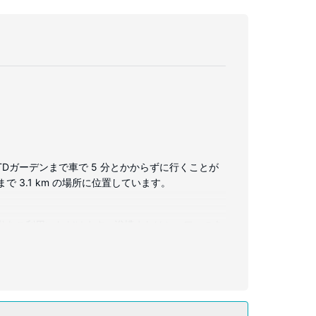
TDガーデンまで車で 5 分とかからずに行くことが
で 3.1 km の場所に位置しています。
無料)をご利用いただけます。浴槽またはシャワーのあ
市内通話 (無料)付きの電話をご利用いただけま
(無料)、コンシェルジュ サービス、ウェディングサ