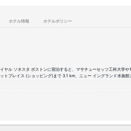
ホテル情報
ホテルポリシー
 ロイヤル ソネスタ ボストンに宿泊すると、マサチューセッツ工科大学や
トプレイス (ショッピング)まで 3.1 km、ニュー イングランド水族館ま
ビが備わっており、ゆったりおくつろぎいただけます。客室ではWiFi (
ヘアドライヤーが備わっています。セーフティボックス、デスクの他に、
などのレクリエーション設備をご利用ください。このホテルでは、WiFi 