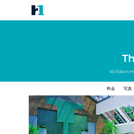
The Royal Sonesta Boston
料金
写真
レビュー
地図
館内設備
Th
40 Edwin H
料金
写真