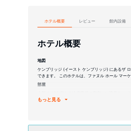
ホテル概要
レビュー
館内設備
ホテル概要
地図
ケンブリッジ (イースト ケンブリッジ) にあるザ
できます。 このホテルは、ファヌル ホール マーケッ
部屋
全部で 400 室ある冷房完備の客室には液晶テレ
もっと見る
る専用バスルームには、バスアメニティ (無料)、
す。
施設
屋内プール、24 時間営業のフィットネスセンター
ービスをご利用いただけます。