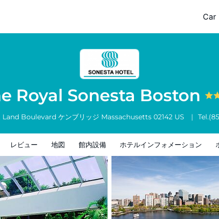
Car 
ホテルインフォメーション
ホテルポリシー
e Royal Sonesta Boston
. Land Boulevard
ケンブリッジ
Massachusetts
02142
US
Tel.
(8
レビュー
地図
館内設備
ホテルインフォメーション