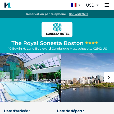
USD
Réservation par téléphone :
866 430 2692
The Royal Sonesta Boston
40 Edwin H. Land Boulevard
Cambridge
Massachusetts
02142
US
Date d'arrivée :
Date de départ :