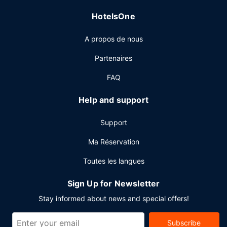
l'apéritif. Vous trouverez également sur place un café pour
HotelsOne
reprendre quelques forces.
Autres services
A propos de nous
Les équipements et services proposés incluent un poste
Partenaires
informatique, une réception ouverte 24 h/24 et une
consigne à bagages. Si vous devez organiser une réunion
FAQ
à Cambridge, faites confiance à cet hôtel qui dispose
d'espaces événements mesurant 2601 mètres carrés et
Help and support
comprenant un espace de conférence et 18 des salles de
réunion. Un parking payant sans service de voiturier est
Support
disponible dans l'enceinte de l'hébergement.
Ma Réservation
Toutes les langues
Sign Up for Newsletter
Stay informed about news and special offers!
Subscribe