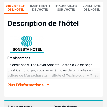
DESCRIPTION
ÉQUIPEMENTS
INFORMATIONS
CONDITIONS
DE L'HÔTEL
DE L'HÔTEL
SUR L'HÔTEL
DE L'HÔTEL
Description de l'hôtel
Emplacement
En choisissant The Royal Sonesta Boston à Cambridge
(East Cambridge), vous serez à moins de 5 minutes en
voiture de Massachusetts Institute of Technology (MIT) et
de TD Garden. Cet hôtel se trouve à 3,1 km de Faneuil Hall
Plus D'informations
Marketplace et à 3,1 km de New England Aquarium.
Chambres
Les 400 chambres climatisées de l'hébergement vous
invitent à la détente et comprennent une télévision LCD.
Date d'arrivée :
Date de départ :