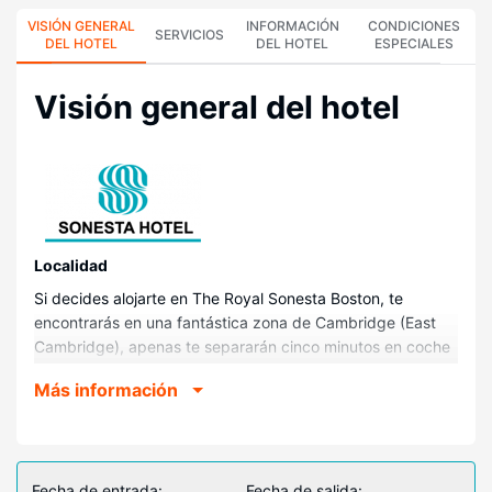
VISIÓN GENERAL
INFORMACIÓN
CONDICIONES
SERVICIOS
DEL HOTEL
DEL HOTEL
ESPECIALES
Visión general del hotel
Localidad
Si decides alojarte en The Royal Sonesta Boston, te
encontrarás en una fantástica zona de Cambridge (East
Cambridge), apenas te separarán cinco minutos en coche
de Instituto Tecnológico de Massachusetts y Estadio TD
Más información
Garden. Además, este hotel se encuentra a 3,1 km de
Faneuil Hall Marketplace y a 3,1 km de New England
Aquarium.
Habitaciones
Fecha de entrada:
Fecha de salida: