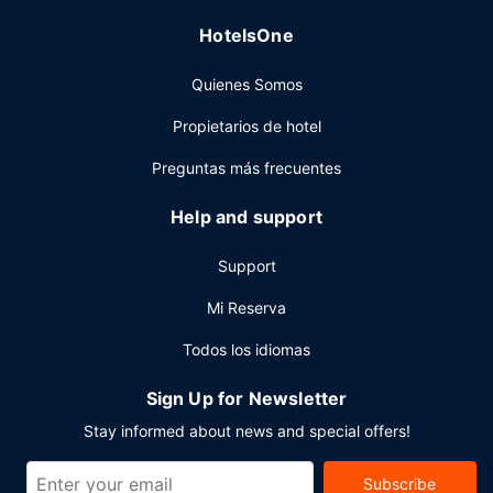
Otros servicios
HotelsOne
Tendrás una sala de ordenadores, un servicio de
Quienes Somos
recepción las 24 horas y consigna de equipaje a tu
disposición. ¿Estás organizando un evento en Cambridge?
Propietarios de hotel
En este hotel tienes a tu disposición 2601 metros
cuadrados de espacio con zona para conferencias y 18
Preguntas más frecuentes
salas de reuniones. Hay un aparcamiento sin asistencia (de
pago) disponible.
Help and support
Support
Mi Reserva
Todos los idiomas
Sign Up for Newsletter
Stay informed about news and special offers!
Subscribe