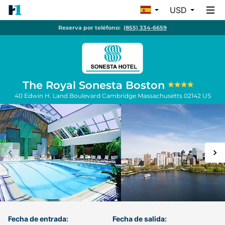
USD
Reserva por teléfono:
(855) 334-6659
The Royal Sonesta Boston
40 Edwin H. Land Boulevard
Cambridge
Massachusetts
02142
US
Fecha de entrada:
Fecha de salida: