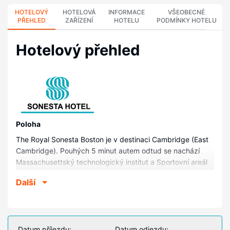
HOTELOVÝ
HOTELOVÁ
INFORMACE
VŠEOBECNÉ
PŘEHLED
ZAŘÍZENÍ
HOTELU
PODMÍNKY HOTELU
Hotelový přehled
Poloha
The Royal Sonesta Boston je v destinaci Cambridge (East
Cambridge). Pouhých 5 minut autem odtud se nachází
Massachusettský technologický institut a Sportovní areál
TD Garden (Fleet Center – Shawmut Center). Tento hotel
Další
se nachází 3,1 km od Obchodní středisko Faneuil Hall
Marketplace a 3,1 km od Akvárium New England.
Pokoje
V jednom z 400 klimatizovaných pokojů, k jejichž
Datum příjezdu:
Datum odjezdu: