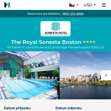
USD
Rezervace po telefonu:
(855) 334-6659
The Royal Sonesta Boston
40 Edwin H. Land Boulevard
Cambridge
Massachusetts
02142
US
Datum příjezdu:
Datum odjezdu: