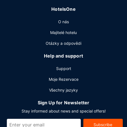
Hostům jsou k dispozici počítačová stanice, recepce s
HotelsOne
nepřetržitým provozem a úschova zavazadel. Hodláte
uspořádat obchodní nebo společenskou akci? V tomto
O nás
hotelu můžete využít konferenční prostory o velikosti 2601
2
m
(mj. konferenční prostory a 18 zasedací místnosti).
Majitelé hotelu
Přímo v areálu je hostům k dispozici samostatné parkování
(za příplatek).
Otázky a odpovědi
Help and support
Support
Moje Rezervace
Všechny jazyky
Sign Up for Newsletter
Stay informed about news and special offers!
Subscribe