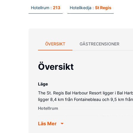
Hotellrum :
213
Hotellkedja :
St Regis
ÖVERSIKT
GÄSTRECENSIONER
Översikt
Läge
The St. Regis Bal Harbour Resort ligger i Bal Ha
ligger 8,4 km från Fontainebleau och 9,5 km frå
Hotellrum
Känn dig som hemma i ett av de 213 individuell
Läs Mer
Rummen har privata inredda balkonger. Gratis wi
med badkar och dusch har djupa badkar och re