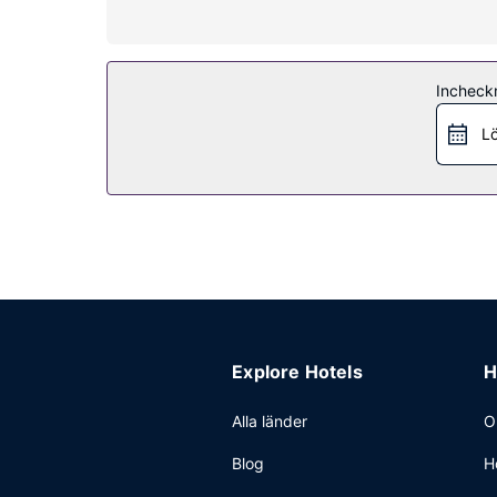
Bekvämligheter på anläggningen
Skäm bort dig med ett besök på deras spa, som e
utomhuspooler och ett dygnet runt-öppet fitnessce
Incheck
Restaurang
Lö
Njut av grekiska köket på Atlantikós, en av de 
tider). Koppla av med en drink på boendets bar el
Övriga bekvämligheter
Gäster har tillgång till bland annat business-ser
detta hotell finns det event- och konferensutry
Explore Hotels
H
Alla länder
O
Blog
H