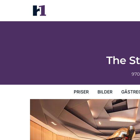
The St. Regis Bal Harbour Resort
Priser
Bilder
Gästrecensioner
Karta
Hotellets fa
The St
970
PRISER
BILDER
GÄSTRE