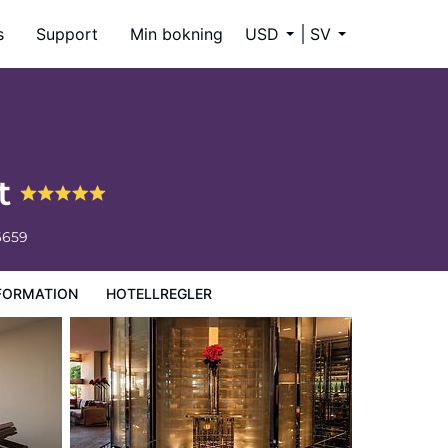
s
Support
Min bokning
USD
SV
rt
6659
FORMATION
HOTELLREGLER