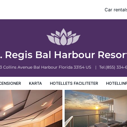
Car rental
ciliteter
Hotellinformation
Hotellregler
. Regis Bal Harbour Reso
3 Collins Avenue
Bal Harbour
Florida
33154
US
Tel.
(855) 334-
CENSIONER
KARTA
HOTELLETS FACILITETER
HOTELLIN