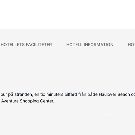
HOTELLETS FACILITETER
HOTELL INFORMATION
HO
rbour på stranden, en tio minuters bilfärd från både Haulover Beach 
n Aventura Shopping Center.
t inredda rummen med iPod-dockningsstationer och LCD-tv. Sängen 
-fi gör att du kan hålla dig uppkopplad, och premium-kanaler och d
gndusch.