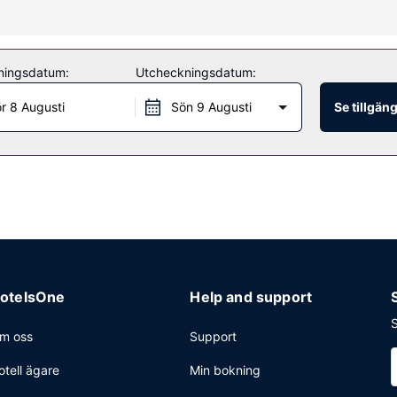
rbjuder bland annat massage, kroppsbehandlingar och ansiktsbehandl
nter. Detta hotell har även wi-fi mot en avgift, conciergetjänster oc
ningsdatum:
Utcheckningsdatum:
r 8 Augusti
Sön 9 Augusti
Se tillgän
4 restaurangerna detta hotell ståtar med, eller stanna på rummet och
ler en av 2 poolbarer. Frukostbuffé serveras dagligen mot en avgift f
vice dygnet runt, kemtvätt/tvättjänster och reception (öppen dygnet r
mmen på upp till 1640 kvadratmeter, däribland konferensrum och 9 m
otelsOne
Help and support
S
m oss
Support
otell ägare
Min bokning