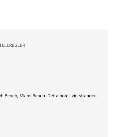
TELLREGLER
och Beach, Miami Beach. Detta hotell vid stranden
har duntäcken och egyptiska bomullslakan.
vd-spelare står för underhållningen. Badrummen