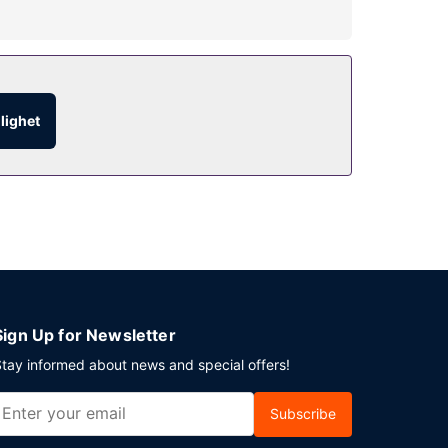
ingar. Här har du tillgång till bland annat 2
h en souvenirbutik eller tidningskiosk.
glighet
 nyttja dess rumsservice (under begränsade
rån 06.30 till 11.00.
unt). Planerar du ett event i Bal Harbour? På
ötesrum.
Sign Up for Newsletter
tay informed about news and special offers!
Subscribe