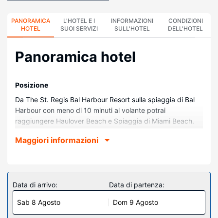
PANORAMICA
L'HOTEL E I
INFORMAZIONI
CONDIZIONI
HOTEL
SUOI SERVIZI
SULL'HOTEL
DELL'HOTEL
Panoramica hotel
Posizione
Da The St. Regis Bal Harbour Resort sulla spiaggia di Bal
Harbour con meno di 10 minuti al volante potrai
raggiungere Haulover Beach e Spiaggia di Miami Beach.
Questo hotel sulla spiaggia dista 8,4 km da Hotel
Maggiori informazioni
Fontainebleau Miami Beach e 9,5 km da Aventura Mall.
Camere
Rilassati in una delle 213 camere con stile personalizzato
della struttura, complete di docking station per iPod e TV
Data di arrivo:
Data di partenza:
LCD. Grazie ad un comodo letto con copriletto in piuma e
Sab 8 Agosto
Dom 9 Agosto
biancheria in cotone egiziano dormirai sonni tranquilli. Le
camere sono dotate di balcone attrezzato. La TV con