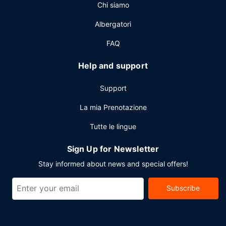
Chi siamo
a pagamento tutti i giorni dalle ore 06:30 alle ore 11:00.
Altre attrattive
Albergatori
Potrai usufruire di un business center aperto 24 ore su 24,
FAQ
un pratico servizio di lavanderia e lavaggio a secco e una
reception aperta 24 ore su 24. Stai pianificando un evento
Help and support
a Bal Harbour? Presso un hotel avrai a disposizione 1640
metri quadrati di spazio con un'area per conferenze e 9
Support
sale riunioni.
La mia Prenotazione
Tutte le lingue
Sign Up for Newsletter
Stay informed about news and special offers!
Subscribe