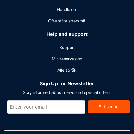
døgnåpen resepsjon. Planlegger du en event i Bal
Hotelleiere
Harbour? Som en av dette hotellet sine gjester tilbys du
møte- og konferanserom på opp til 1640 kvadratmeter,
Ofte stilte spørsmål
blant annet konferanserom og 9 møterom.
Help and support
Support
Min reservasjon
Alle språk
Sign Up for Newsletter
Stay informed about news and special offers!
Subscribe