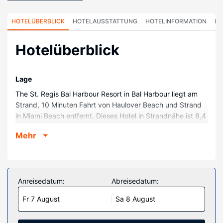
HOTELÜBERBLICK
HOTELAUSSTATTUNG
HOTELINFORMATION
HO
Hotelüberblick
Lage
The St. Regis Bal Harbour Resort in Bal Harbour liegt am
Strand, 10 Minuten Fahrt von Haulover Beach und Strand
in Miami Beach entfernt. Dieses Hotel in Strandnähe ist 8,4
km von Fontainebleau und 9,5 km von Aventura Mall
Mehr
entfernt.
Zimmer
Fühl dich in den 213 Zimmern, die individuell ausgestattet
sind und iPod-Dockingstation und einen LCD-Fernseher
Anreisedatum:
Abreisedatum:
bieten, wie zu Hause. Dein Bett bietet Daunenbettdecken
Fr 7 August
Sa 8 August
und Bettwäsche aus ägyptischer Baumwolle. Die Zimmer
haben eigene möblierte Balkone. Premium-TV-Sender und
DVD-Player garantieren gute Unterhaltung und auch ein