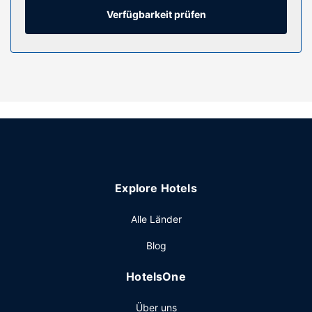
WLAN-Internetzugang (kostenlos) ist vorhanden. Die
Verfügbarkeit prüfen
Badezimmer mit Badewannen und Duschen (separat)
verfügen über Komfortbadewannen und Regenduschen.
Ausstattung der Anlage
Gönn dir einen Besuch des Wellnessbereichs, der
Massagen, Körperbehandlungen und
Gesichtsbehandlungen bietet. Sicher wirst du die
Freizeiteinrichtungen zu schätzen wissen, zu denen
Folgendes gehört: 2 Außenpools und Fitnessbereich (rund
um die Uhr geöffnet). Dieses Hotel bietet auch ein WLAN-
Internetzugang (gegen Gebühr), ein Concierge-Service
Explore Hotels
und ein Souvenirladen/Kiosk.
Restaurant
Alle Länder
Genieße griechische Küche im Atlantikós, einem der 4
Blog
Restaurants dieses Hotels, oder nutz den Zimmerservice
(bitte Zeiten beachten). Besuche die Bar/Lounge oder eine
HotelsOne
der 2 Poolbars und gönn dir ein erfrischendes Getränk.
Gegen Gebühr wird täglich von 06:30 Uhr bis 11:00 Uhr
Über uns