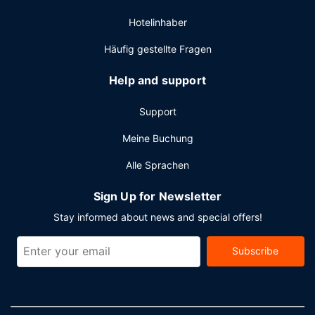
ein Frühstücksbuffet angeboten.
Sonstige Einrichtungen
Hotelinhaber
Zum Angebot gehören ein rund um die Uhr geöffnetes
Häufig gestellte Fragen
Businesscenter, ein Textilreinigungsservice und eine rund
um die Uhr besetzte Rezeption. Wenn du eine
Help and support
Veranstaltung in Bal Harbour planst, ist dieses Hotel eine
gute Wahl, denn zu den 17651 Quadratfuß (1640
Support
Quadratmeter) großen Veranstaltungsräumlichkeiten
zählen Konferenzfläche und 9 Tagungsräume.
Meine Buchung
Alle Sprachen
Sign Up for Newsletter
Stay informed about news and special offers!
Subscribe