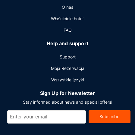
znajdziesz w jednym z lokali: bar/salon klubowy i 2 bary
O nas
przy basenie. Śniadanie w formie bufetu jest podawane
codziennie od 6:30 do 11 za opłatą.
Właściciele hoteli
Pozostałe udogodnienia
FAQ
Udogodnienia biznesowe to całodobowe centrum
biznesowe, usługi pralni chemicznej oraz recepcja
Help and support
całodobowa. Jeżeli planujesz spotkanie w mieście Bal
Harbour, hotel oferuje pomieszczenia konferencyjne oraz 9
Support
sale konferencyjne o łącznej powierzchni 1640 m kw.
(17651 stopy kwadratowe).
Moja Rezerwacja
Wszystkie języki
Sign Up for Newsletter
Stay informed about news and special offers!
Subscribe