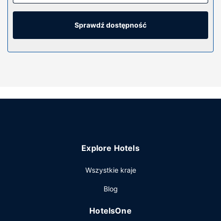
iPoda i telewizor LCD. Wyposażenie łóżek to kołdry
puchowe i pościel z egipskiej bawełny. Do pokoju przylega
umeblowany balkon. Bezpłatny bezprzewodowy dostęp
Sprawdź dostępność
do internetu zapewni łączność ze światem, a płatne kanały
TV i odtwarzacz DVD — rozrywkę. Wyposażenie łazienki:
wanna i prysznic osobno, głębokie wanny i prysznic z
deszczownicą.
Udogodnienia w obiekcie
Zrelaksuj się w spa, które oferuje masaż, zabiegi na ciało i
zabiegi na twarz. Dostępne udogodnienia rekreacyjne to 2
baseny odkryte i całodobowe centrum fitness. Ten hotel
oferuje takie udogodnienia jak bezprzewodowy dostęp do
internetu (płatny), obsługa portierska i sklepy z
Explore Hotels
pamiątkami i czasopismami.
Restauracja
Wszystkie kraje
Zachwyć się kuchnią taką jak kuchnia grecka w restauracji
Blog
Atlantikós jednej z 4 restauracji w obiekcie takim jak hotel.
Możesz też zostać w pokoju i skorzystać z obsługi
HotelsOne
pokojowej w określonych godzinach. Ożywcze napoje