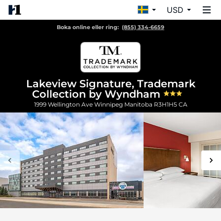
USD
Boka online eller ring:
(855) 334-6659
Lakeview Signature, Trademark
Collection by Wyndham
1999 Wellington Ave
Winnipeg
Manitoba
R3H1H5
CA