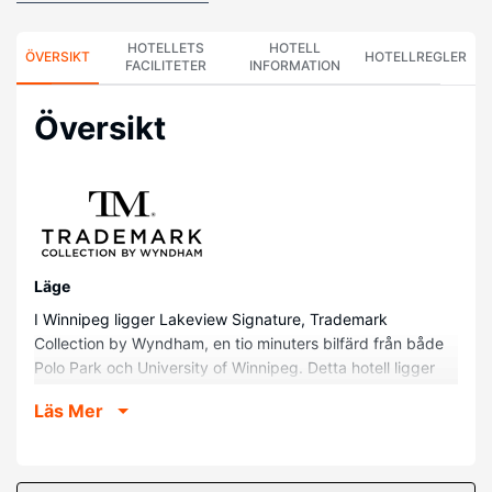
HOTELLETS
HOTELL
ÖVERSIKT
HOTELLREGLER
FACILITETER
INFORMATION
Översikt
Läge
I Winnipeg ligger Lakeview Signature, Trademark
Collection by Wyndham, en tio minuters bilfärd från både
Polo Park och University of Winnipeg. Detta hotell ligger
6,8 km från Health Sciences Centre och 7 km från Canada
Läs Mer
Life Centre.
Hotellrum
Känn dig som hemma i ett av de 150 rummen med kylskåp