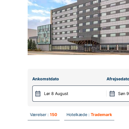
Ankomstdato
Afrejsedat
Lør 8 August
Søn 9
Værelser :
150
Hotelkæde :
Trademark