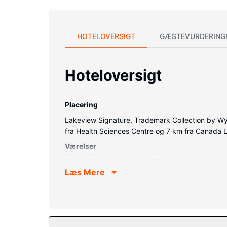
HOTELOVERSIGT
GÆSTEVURDERING
Hoteloversigt
Placering
Lakeview Signature, Trademark Collection by Wyn
fra Health Sciences Centre og 7 km fra Canada L
Værelser
Føl dig hjemme i et af de 150 værelser, der inde
Læs Mere
kan du altid komme på nettet. Badeværelserne ha
dagligt.
Ejendomsfacilitet
Drag fordel af rekreative tilbud, såsom et motions
festsal og automat.