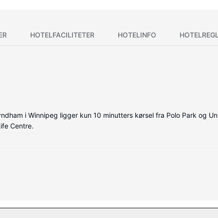
ER
HOTELFACILITETER
HOTELINFO
HOTELREG
dham i Winnipeg ligger kun 10 minutters kørsel fra Polo Park og Univ
ife Centre.
holder køleskab og mikrobølgeovn. Der tilbydes kabelkanaler og dvd-
r separat badekar og bruser og hårtørrer. Faciliteter inkluderer pe
center, eller andre faciliteter, inklusive gratis trådløs internetadgan