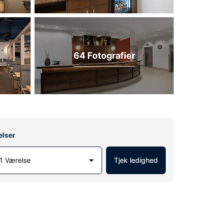
64 Fotografier
elser
1 Værelse
Tjek ledighed