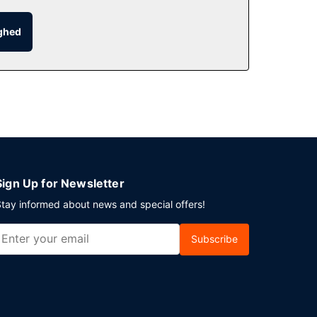
ighed
 hvor du kan nyde godt af roomservice døgnet
s mod gebyr dagligt fra kl. 06.00 til kl. 11.00.
udtjekning. Dette hotel har 7 møde- og
Sign Up for Newsletter
tay informed about news and special offers!
Subscribe