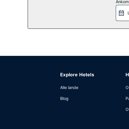
Ankom
Restaurant
Få stillet sulten med frokost eller aftensmad på
rundt. Slap af med en forfriskende drink ved en af
Andre faciliteter
Gæsterne har blandt andet adgang til gratis inte
konferencelokaler til rådighed. Lufthavnstransport
Explore Hotels
H
Alle lande
O
Blog
P
O