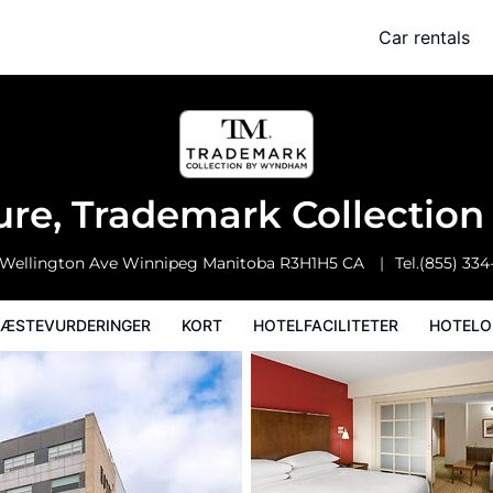
k Collection by Wyndham
Car rentals
Kort
Hotelfaciliteter
Hoteloplysninger
Hotelregler
ure, Trademark Collecti
 Wellington Ave
Winnipeg
Manitoba
R3H1H5
CA
Tel.
(855) 334
ÆSTEVURDERINGER
KORT
HOTELFACILITETER
HOTELO