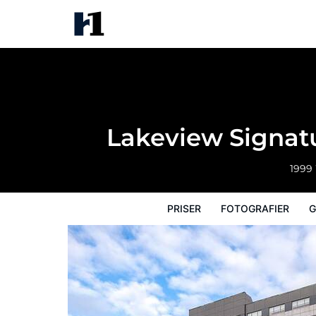
Lakeview Signature, Trademar
Priser
Fotografier
Gæstevurderinger
Lakeview Signat
1999
PRISER
FOTOGRAFIER
G