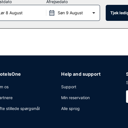
stdato
Afrejsedato
Lør 8 August
Søn 9 August
Tjek led
 dette hotels restaurant, Gateway Restaurant, eller bliv på værelset,
 stedets 2 barer/lounger. Morgenmad tilberedt efter bestilling tilbyde
rnetforbindelse via kabel, et døgnåbent forretningscenter og hurtig 
 tur-retur er gratis (døgnet rundt).
otelsOne
Help and support
S
m os
Support
artnere
Min reservation
fte stillede spørgsmål
Alle sprog