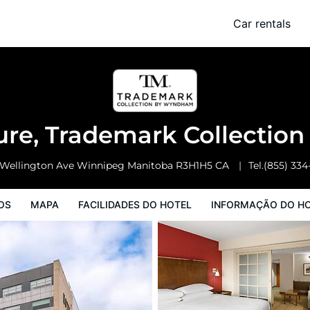
k Collection by Wyndham
Car rentals
Facilidades do Hotel
Informação do Hotel
Regulamentos do Hote
ure, Trademark Collecti
 Wellington Ave
Winnipeg
Manitoba
R3H1H5
CA
Tel.
(855) 334
OS
MAPA
FACILIDADES DO HOTEL
INFORMAÇÃO DO H