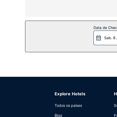
secadores de cabelo. As comodidades incluem ain
Serviço do hotel
Não perca as várias atividades recreativas e de e
hotel disponibiliza ainda um salão de banquete
Data de Check
Restaurante
Sab. 8
Venha tomar um copo num dos 2 bares/lounges. 
sobretaxa.
Outros serviços
As principais comodidades incluem acesso à inter
reuniões, para organizar os seus eventos. O trans
Explore Hotels
H
Todos os países
S
Blog
P