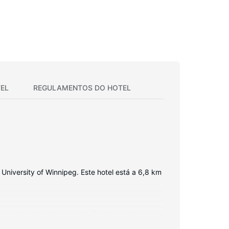
EL
REGULAMENTOS DO HOTEL
niversity of Winnipeg. Este hotel está a 6,8 km
seu dispor inclui uma seleção de canais por
padas com um polibã e uma banheira separados e