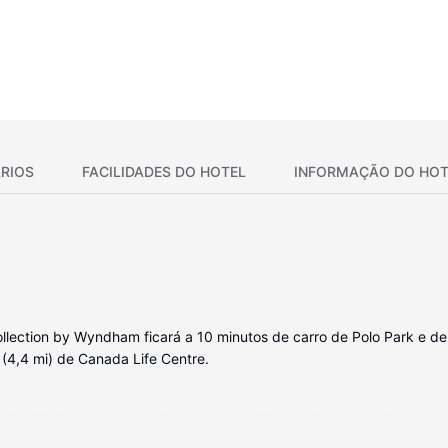
RIOS
FACILIDADES DO HOTEL
INFORMAÇÃO DO HOT
ection by Wyndham ficará a 10 minutos de carro de Polo Park e de U
 (4,4 mi) de Canada Life Centre.
ndas, farão com que se sinta em casa. O leque de entretenimento ao 
em fios para estar sempre conectado. As casas de banho estão equi