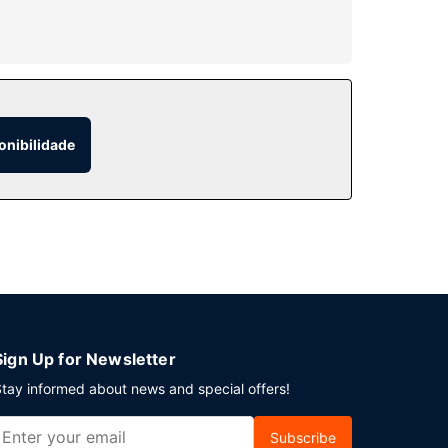
e ainda Wi-fi grátis e uma lareira no lobby. Este
onibilidade
e entre as 6:00 e as 11:00 mediante uma
 saída rápido. Este hotel tem 7 salas de
Sign Up for Newsletter
tay informed about news and special offers!
Subscribe