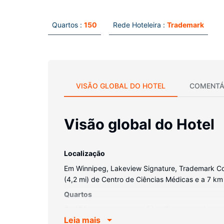
Quartos :
150
Rede Hoteleira :
Trademark
VISÃO GLOBAL DO HOTEL
COMENTÁ
Visão global do Hotel
Localização
Em Winnipeg, Lakeview Signature, Trademark Coll
(4,2 mi) de Centro de Ciências Médicas e a 7 km
Quartos
Os 150 quartos, com um frigorífico e um micro-o
Leia mais
cabo e um leitor de DVD. Ligue-se à internet s