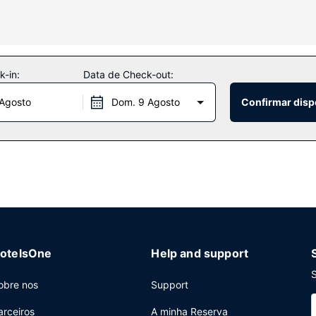
da cofres e secretárias. A limpeza dos quartos é efetuada diária.
ntretimento ao seu dispor, incluindo um health club. O espaço oferec
s e uma máquina de venda automática.
-in:
Data de Check-out:
 Agosto
Dom. 9 Agosto
Confirmar disp
O hotel serve pequenos-almoços preparados no momento diariament
net com fios grátis, um business center aberto 24 horas e registo de
porte grátis de/para o aeroporto é grátis (disponível 24 horas).
otelsOne
Help and support
S
obre nos
Support
arceiros
A minha Reserva