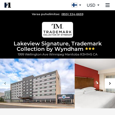
USD
Varaa puhelimitse:
(855) 334-6659
Lakeview Signature, Trademark
Collection by Wyndham
1999 Wellington Ave
Winnipeg
Manitoba
R3H1H5
CA