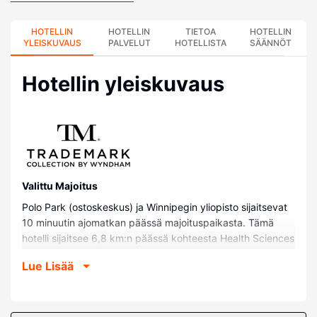
HOTELLIN
HOTELLIN
TIETOA
HOTELLIN
YLEISKUVAUS
PALVELUT
HOTELLISTA
SÄÄNNÖT
Hotellin yleiskuvaus
Valittu Majoitus
Polo Park (ostoskeskus) ja Winnipegin yliopisto sijaitsevat
10 minuutin ajomatkan päässä majoituspaikasta. Tämä
hotelli sijaitsee 6,8 km:n päässä kohteesta Health Sciences
Centre ja 7 km:n päässä kohteesta Canada Life Centre.
Lue Lisää
Huoneet
Kaikkien 150 huoneen varusteluun kuuluu jääkaappi ja
mikroaaltouuni. Mukavuuksiin kuuluu DVD-soitin ja