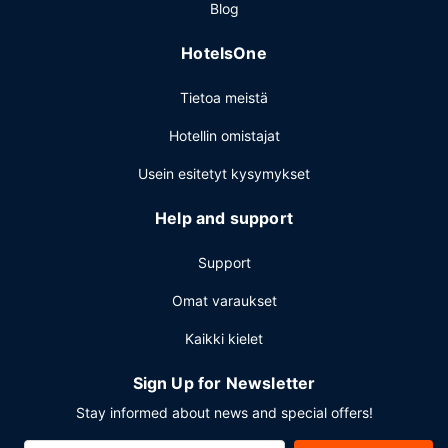
Blog
uloskirjautuminen. Tämä hotelli tarjoaa liikeasiakkailleen 7
kokoushuonetta. Asiakkaiden käytössä on
HotelsOne
lentokenttäkuljetukset (saatavilla ympäri vuorokauden)
ilmaiseksi.
Tietoa meistä
Hotellin omistajat
Usein esitetyt kysymykset
Help and support
Support
Omat varaukset
Kaikki kielet
Sign Up for Newsletter
Stay informed about news and special offers!