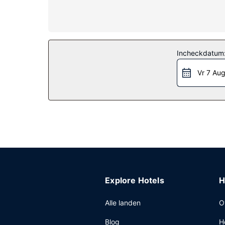
bad/douchecombinatie hebben gratis toiletartike
Algemene voorziening
Geniet van een ruim aanbod recreatieve voorzie
art-decostijl zijn gratis wifi, conciërgeservices e
Incheckdatum
Restaurant
Vr 7 Au
Stil je honger met Italiaanse gerechten bij C|Pr
Overige voorzieningen
Enkele van de voorzieningen zijn een 24-uurs bus
Explore Hotels
H
Alle landen
O
Blog
H