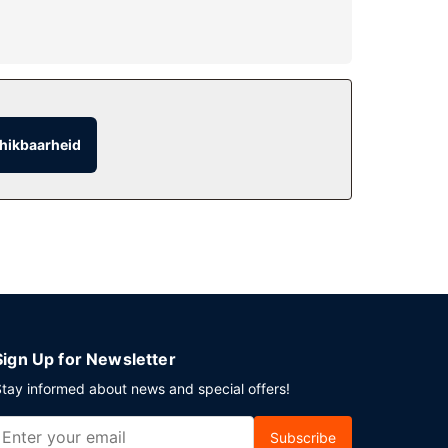
scentrum. Andere voorzieningen in dit hotel in
hikbaarheid
t café kun je ook dineren.
 Ter plaatse heb je parkeerplaatsen.
Sign Up for Newsletter
tay informed about news and special offers!
Subscribe