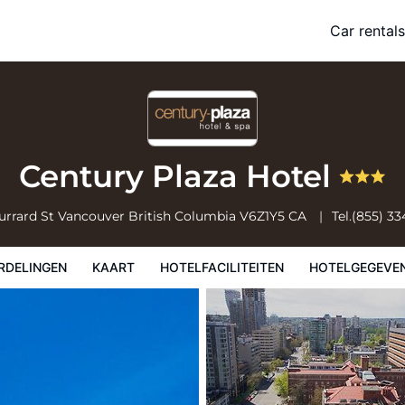
Car rentals
Hotelfaciliteiten
Hotelgegevens
Regels van het hotel
Century Plaza Hotel
urrard St
Vancouver
British Columbia
V6Z1Y5
CA
Tel.
(855) 33
RDELINGEN
KAART
HOTELFACILITEITEN
HOTELGEGEVE