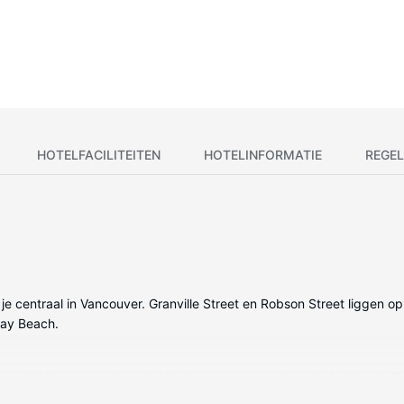
HOTELFACILITEITEN
HOTELINFORMATIE
REGEL
 je centraal in Vancouver. Granville Street en Robson Street liggen op 
Bay Beach.
geregelde kamers met een koelkast en een magnetron. Je bed met pil
 van 32 inch met digitale zenders, terwijl je dankzij gratis wifi onli