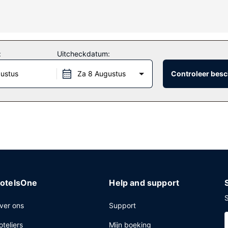
len en haardrogers.
ningen zoals een binnenzwembad, een stoombad en een 24-uurs fitnes
n een kapsalon.
:
Uitcheckdatum:
gustus
Za 8 Augustus
Controleer besc
ime Restaurant, een steakhouse met een bar/lounge. In de koffiebar/he
inesscentrum, een stomerij/wasserijservice en een 24-uurs receptie.
otelsOne
Help and support
S
ver ons
Support
oteliers
Mijn boeking