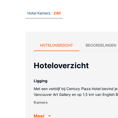
Hotel Kamers :
240
HOTELOVERZICHT
BEOORDELINGEN
Hoteloverzicht
Ligging
Met een verblijf bij Century Plaza Hotel bevind je
Vancouver Art Gallery en op 1,5 km van English 
Kamers
Doe of je thuis bent in één van de 240 klimaat
Meer
katoen. Alle kamers hebben een flatscreentelevisie