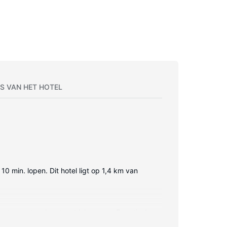
S VAN HET HOTEL
10 min. lopen. Dit hotel ligt op 1,4 km van
lowtop matras komt met lakens van Egyptisch
ne blijft. De privébadkamers met een