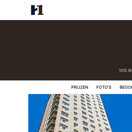
Century Plaza Hotel
Prijzen
Foto's
Beoordelingen
Kaart
1015 B
PRIJZEN
FOTO'S
BEOO