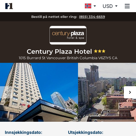
USD
Bestill på nettet eller ring:
(855) 334-6659
Century Plaza Hotel
1015 Burrard St
Vancouver
British Columbia
V6Z1Y5
CA
Innsjekkingsdato:
Utsjekkingsdato: