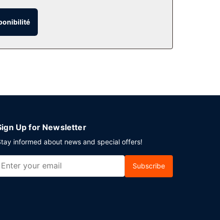
un service de conciergerie et un salon de coiffure.
ponibilité
ment un bar / salon idéal pour prendre l'apéritif.
lanchisserie et une réception ouverte 24 h/24.
Sign Up for Newsletter
tay informed about news and special offers!
Subscribe