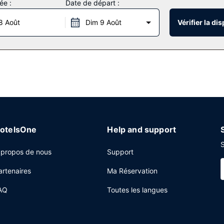
ée :
Date de départ :
tyle Art déco, vous trouverez aussi l'accès Wi-Fi à Internet gratuit, 
8 Août
Dim 9 Août
Vérifier la dis
dent les plus gourmands à C|Prime Restaurant, un grill qui abrite égale
r reprendre quelques forces.
 centre d'affaires ouvert 24 h/24, un service de nettoyage à sec / b
disponible dans l'enceinte de l'hébergement.
otelsOne
Help and support
S
 propos de nous
Support
artenaires
Ma Réservation
AQ
Toutes les langues