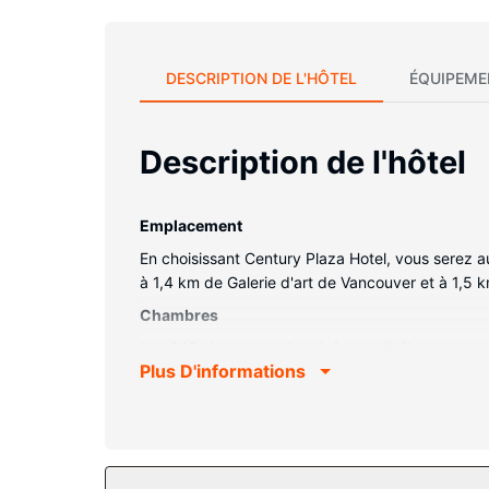
DESCRIPTION DE L'HÔTEL
ÉQUIPEME
Description de l'hôtel
Emplacement
En choisissant Century Plaza Hotel, vous serez 
à 1,4 km de Galerie d'art de Vancouver et à 1,5 
Chambres
Les 240 chambres climatisées de l'hébergement v
Plus D'informations
avec surmatelas préparé avec des draps en coton
Wi-Fi à Internet gratuit vous permet de rester e
Vous y trouvez également des articles de toilett
Les services sur place
Profitez de toute une variété d'infrastructures d