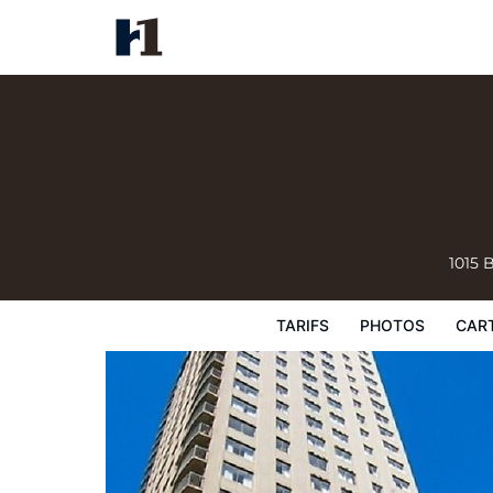
Century Plaza Hotel
Tarifs
Photos
Carte
Équipements de
1015 
TARIFS
PHOTOS
CAR