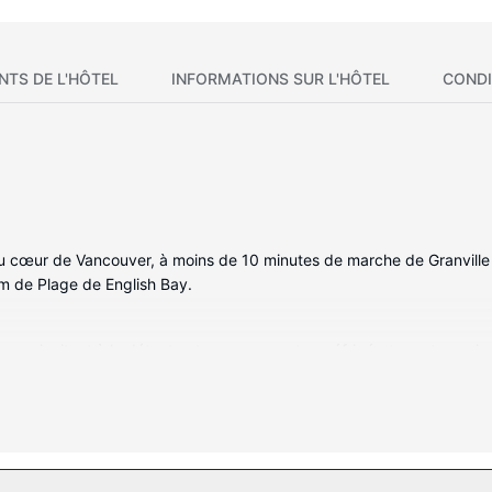
NTS DE L'HÔTEL
INFORMATIONS SUR L'HÔTEL
CONDI
au cœur de Vancouver, à moins de 10 minutes de marche de Granville 
km de Plage de English Bay.
ous invitent à la détente et comprennent un réfrigérateur et un micr
 égyptien. Une télévision à écran plat 32 pouces avec chaînes numé
n contact avec le reste du monde. Une salle de bain privée avec un e
e gratuits et un sèche-cheveux.
e loisirs qui incluent notamment une piscine couverte, un hammam et u