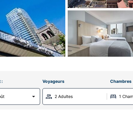
 :
Voyageurs
Chambres
oût
2 Adultes
1 Cha