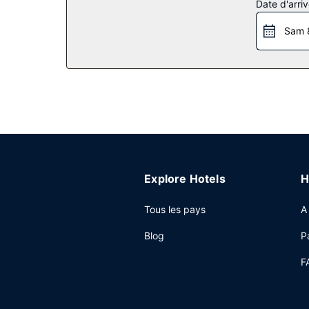
Date d'arriv
équipements et services offerts par cet hôtel de s
Sam 
Restaurant
De délicieuses spécialités Cuisine italienne atten
Vous trouverez également sur place un café pou
Autres services
Les équipements et services proposés incluent un
Un parking payant sans service de voiturier est 
Explore Hotels
H
Tous les pays
A
Blog
P
F