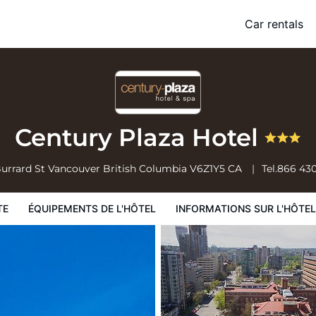
Car rentals
 l'hôtel
Informations sur l'hôtel
Conditions de l'hôtel
Century Plaza Hotel
Burrard St
Vancouver
British Columbia
V6Z1Y5
CA
Tel.
866 43
TE
ÉQUIPEMENTS DE L'HÔTEL
INFORMATIONS SUR L'HÔTEL